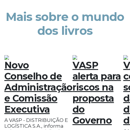
Mais sobre o mundo
dos livros
Novo
VASP
V
Conselho de
alerta para
c
Administração
riscos na
s
e Comissão
proposta
d
Executiva
do
d
Governo
d
A VASP - DISTRIBUIÇÃO E
LOGÍSTICA S.A., informa