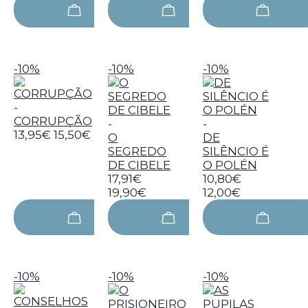
-10%
-10%
-10%
-
CORRUPÇÃO
-
-
13,95€
15,50€
O
DE
SEGREDO
SILÊNCIO É
DE CIBELE
O POLÉN
17,91€
10,80€
19,90€
12,00€
-10%
-10%
-10%