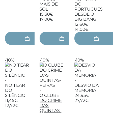
MAIS DE
DO
SOL
PORTUGUÊS
15,30€
DESDE O
17,00€
BIG BANG
12,60€
14,00€
-10%
-10%
-10%
-
-
NO TEAR
DESVIO DA
DO
-
MEMÓRIA
SILÊNCIO
O CLUBE
24,95€
11,45€
DO CRIME
27,72€
12,72€
DAS
QUINTAS-