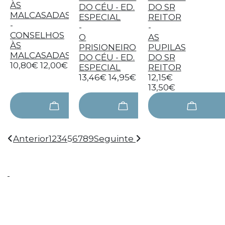
-
-
-
CONSELHOS
O
AS
ÀS
PRISIONEIRO
PUPILAS
MALCASADAS
DO CÉU - ED.
DO SR
10,80€
12,00€
ESPECIAL
REITOR
13,46€
14,95€
12,15€
13,50€
Anterior
1
2
3
4
5
6
7
8
9
Seguinte