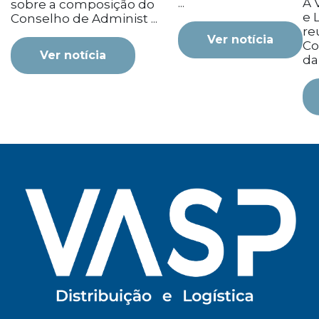
...
A 
sobre a composição do
e L
Conselho de Administ ...
re
Ver notícia
Co
Ver notícia
da