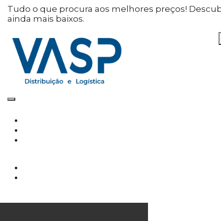
Defina as suas preferências
Tudo o que procura aos melhores preços! Descu
ainda mais baixos.
de cookies para este
website.
Este website utiliza cookies estritamente
necessários, analíticos e funcionais, para lhe
oferecer uma boa experiência de navegação e
acesso a todas as funcionalidades.
Consulte a nossa
política de privacidade e de
Cookies
.
Cookies necessários (obrigatório)
Os cookies necessários são cruciais para as
funções básicas do site e o site não funcionará
da maneira pretendida sem eles
Cookies Analíticos
Os cookies analíticos são usados para entender