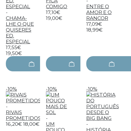
FICA
-
COMIGO
ENTRE O
-
17,10€
AMOR E O
CHAMA-
19,00€
RANCOR
LHE O QUE
17,09€
QUISERES
18,99€
ED.
ESPECIAL
17,55€
19,50€
-10%
-10%
-10%
-
RIVAIS
PROMETIDOS
-
16,20€
18,00€
UM
-
POUCO
HISTÓRIA