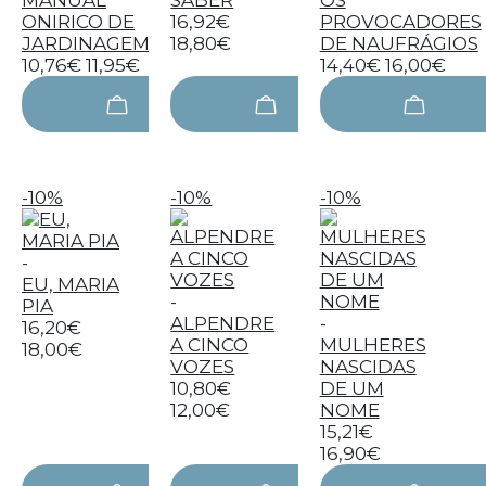
MANUAL
SABER
OS
ONIRICO DE
16,92€
PROVOCADORES
JARDINAGEM
18,80€
DE NAUFRÁGIOS
10,76€
11,95€
14,40€
16,00€
-10%
-10%
-10%
-
EU, MARIA
-
PIA
ALPENDRE
-
16,20€
A CINCO
MULHERES
18,00€
VOZES
NASCIDAS
10,80€
DE UM
12,00€
NOME
15,21€
16,90€