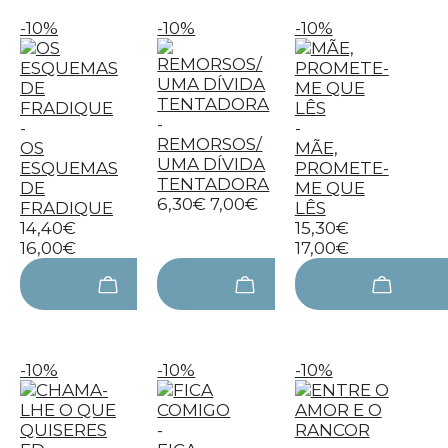
-10%
-10%
-10%
-
-
-
REMORSOS/
OS
MÃE,
UMA DÍVIDA
ESQUEMAS
PROMETE-
TENTADORA
DE
ME QUE
6,30€
7,00€
FRADIQUE
LÊS
14,40€
15,30€
16,00€
17,00€
-10%
-10%
-10%
-