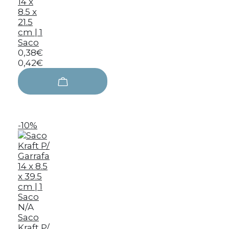
14 x
8.5 x
21.5
cm | 1
Saco
0,38€
0,42€
-10%
N/A
Saco
Kraft P/