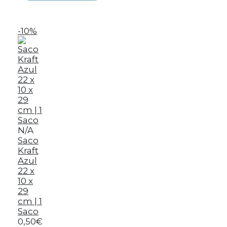
-10%
N/A
Saco
Kraft
Azul
22 x
10 x
29
cm | 1
Saco
0,50€