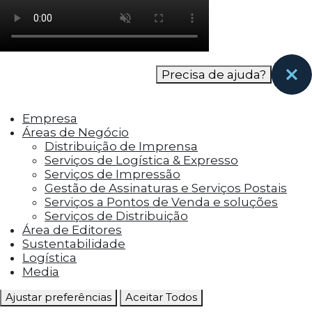
como os visitantes interagem com o site. Esses
cookies ajudam a fornecer informações sobre
as métricas do número de visitantes, taxa de
rejeição, origem do tráfego, etc.
Precisa de ajuda?
Cookies Funcionais
Os cookies funcionais ajudam a realizar certas
Empresa
funcionalidades, como compartilhar o
Áreas de Negócio
conteúdo do site em plataformas de social
Distribuição de Imprensa
media, coletar feedbacks e outros recursos de
Serviços de Logística & Expresso
terceiros.
Serviços de Impressão
Gestão de Assinaturas e Serviços Postais
Cookies Marketing
Serviços a Pontos de Venda e soluções
Os cookies de marketing são usados para
Serviços de Distribuição
entregar aos visitantes anúncios
Área de Editores
personalizados com base nas páginas que eles
Sustentabilidade
visitaram antes e analisar a eficácia da
Logística
campanha publicitária.
Media
Ajustar preferências
Aceitar Todos