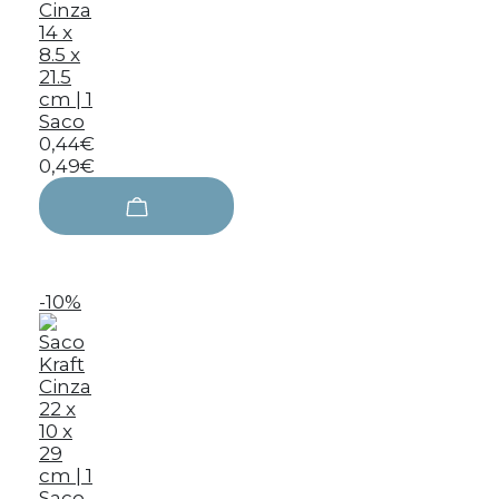
Cinza
14 x
8.5 x
21.5
cm | 1
Saco
0,44€
0,49€
-10%