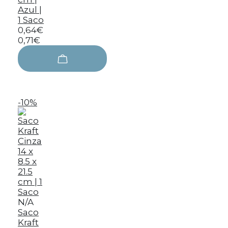
Azul |
1 Saco
0,64€
0,71€
-10%
N/A
Saco
Kraft