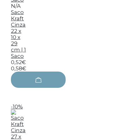
N/A
Saco
Kraft
Cinza
22 x
10 x
29
cm | 1
Saco
0,52€
0,58€
-10%