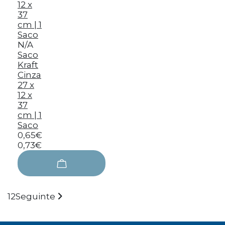
N/A
Saco
Kraft
Cinza
27 x
12 x
37
cm | 1
Saco
0,65€
0,73€
1
2
Seguinte