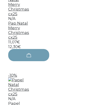
N/A
Pap Natal
Merry
Christmas
cx25
11,07€
12,30€
-10%
N/A
Papel