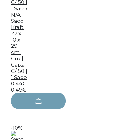
N/A
Saco
Kraft
22 x
10 x
29
cm |
Cru |
Caixa
C/ 50 |
1 Saco
0,44€
0,49€
-10%