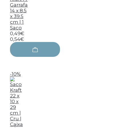
Garrafa
14 x 8.5
x 39.5
cm | 1
Saco
0,49€
0,54€
-10%