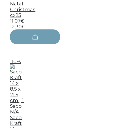
Natal
Christmas
cx25
11,07€
12,30€
-10%
N/A
Saco
Kraft