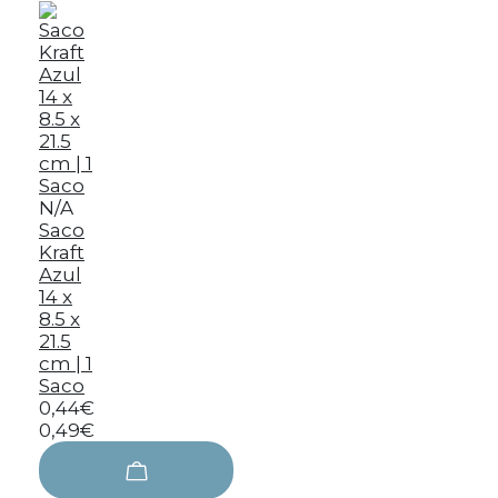
N/A
Saco
Kraft
Azul
14 x
8.5 x
21.5
cm | 1
Saco
0,44€
0,49€