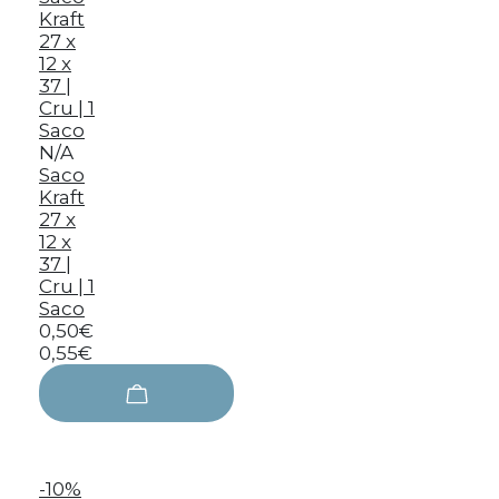
N/A
Saco
Kraft
27 x
12 x
37 |
Cru | 1
Saco
0,50€
0,55€
-10%