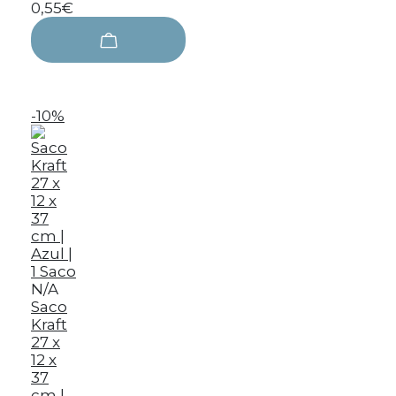
0,55€
-10%
N/A
Saco
Kraft
27 x
12 x
37
cm |