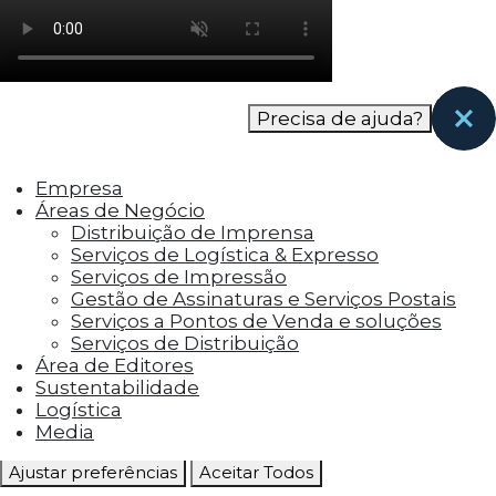
como os visitantes interagem com o site. Esses
cookies ajudam a fornecer informações sobre
as métricas do número de visitantes, taxa de
rejeição, origem do tráfego, etc.
Precisa de ajuda?
Cookies Funcionais
Os cookies funcionais ajudam a realizar certas
Empresa
funcionalidades, como compartilhar o
Áreas de Negócio
conteúdo do site em plataformas de social
Distribuição de Imprensa
media, coletar feedbacks e outros recursos de
Serviços de Logística & Expresso
terceiros.
Serviços de Impressão
Gestão de Assinaturas e Serviços Postais
Cookies Marketing
Serviços a Pontos de Venda e soluções
Os cookies de marketing são usados para
Serviços de Distribuição
entregar aos visitantes anúncios
Área de Editores
personalizados com base nas páginas que eles
Sustentabilidade
visitaram antes e analisar a eficácia da
Logística
campanha publicitária.
Media
Ajustar preferências
Aceitar Todos