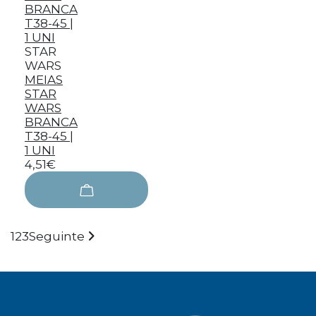
STAR
WARS
MEIAS
STAR
WARS
BRANCA
T38-45 |
1 UNI
4,51€
1
2
3
Seguinte