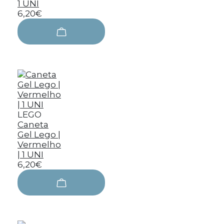
1 UNI
6,20€
LEGO
Caneta
Gel Lego |
Vermelho
| 1 UNI
6,20€