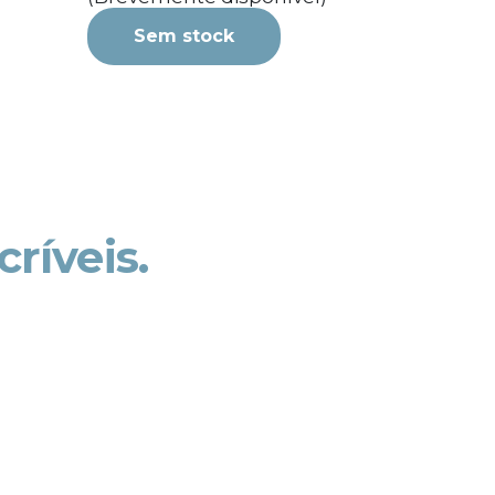
Sem stock
críveis.