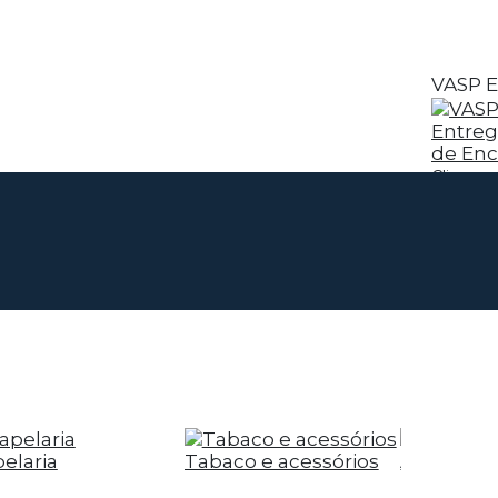
VASP E
Entreg
de En
Clique a
elaria
Tabaco e acessórios
Alimentar