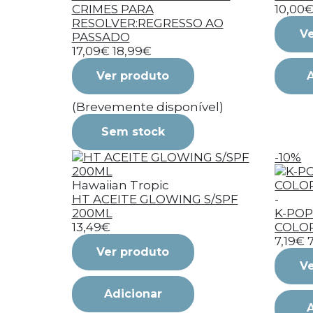
CRIMES PARA
10,00
RESOLVER:REGRESSO AO
Ve
PASSADO
17,09€
18,99€
Ver produto
(Brevemente disponível)
Sem stock
-10%
Hawaiian Tropic
HT ACEITE GLOWING S/SPF
-
200ML
K-POP
13,49€
COLO
7,19€
Ver produto
Ve
Adicionar