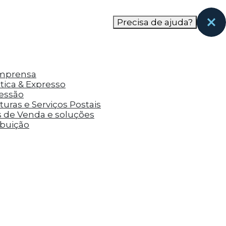
nas páginas que eles visitaram antes e analisar a
Precisa de ajuda?
Imprensa
tica & Expresso
ressão
uras e Serviços Postais
s de Venda e soluções
ibuição