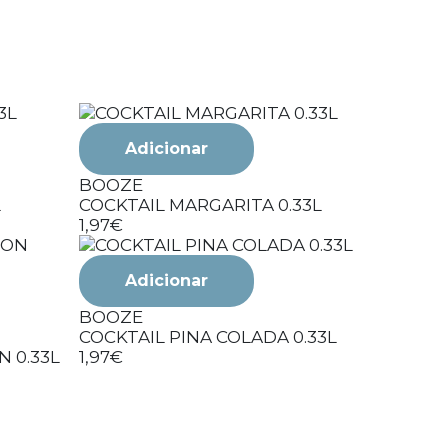
Adicionar
Adi
BOOZE
L
COCKTAIL MARGARITA 0.33L
BOOZE
1,97€
COCKTAIL
BEACH0.
1,97€
Adicionar
BOOZE
COCKTAIL PINA COLADA 0.33L
 0.33L
1,97€