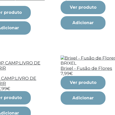
€
Ver produto
r produto
Adicionar
Adicionar
BRIXEL
Brixel - Fusão de Flores
7,99€
 CAMP:LIVRO DE
Ver produto
RIR
7,99€
r produto
Adicionar
Adicionar