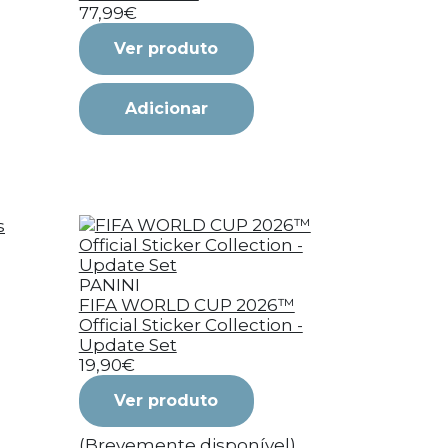
77,99€
Ver produto
Adicionar
PANINI
FIFA WORLD CUP 2026™
Official Sticker Collection -
Update Set
19,90€
Ver produto
(Brevemente disponível)