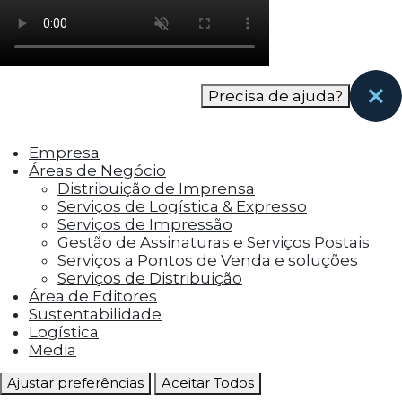
como os visitantes interagem com o site. Esses
cookies ajudam a fornecer informações sobre
as métricas do número de visitantes, taxa de
rejeição, origem do tráfego, etc.
Precisa de ajuda?
Cookies Funcionais
Os cookies funcionais ajudam a realizar certas
Empresa
funcionalidades, como compartilhar o
Áreas de Negócio
conteúdo do site em plataformas de social
Distribuição de Imprensa
media, coletar feedbacks e outros recursos de
Serviços de Logística & Expresso
terceiros.
Serviços de Impressão
Gestão de Assinaturas e Serviços Postais
Cookies Marketing
Serviços a Pontos de Venda e soluções
Os cookies de marketing são usados para
Serviços de Distribuição
entregar aos visitantes anúncios
Área de Editores
personalizados com base nas páginas que eles
Sustentabilidade
visitaram antes e analisar a eficácia da
Logística
campanha publicitária.
Media
Ajustar preferências
Aceitar Todos