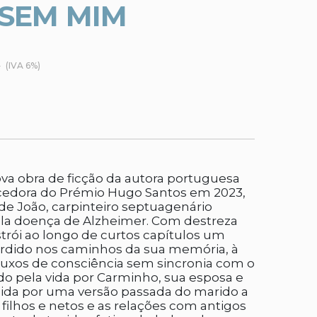
SEM MIM
€
(IVA 6%)
 obra de ficção da autora portuguesa
ncedora do Prémio Hugo Santos em 2023,
s de João, carpinteiro septuagenário
la doença de Alzheimer. Com destreza
nstrói ao longo de curtos capítulos um
rdido nos caminhos da sua memória, à
luxos de consciência sem sincronia com o
do pela vida por Carminho, sua esposa e
dida por uma versão passada do marido a
 filhos e netos e as relações com antigos