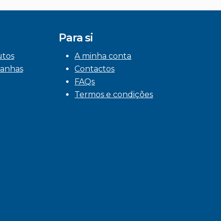
Para si
utos
A minha conta
anhas
Contactos
FAQs
Termos e condições