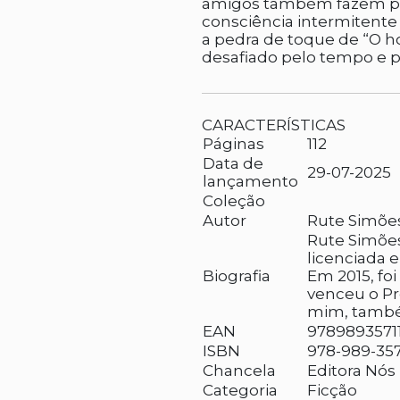
amigos também fazem par
consciência intermitente 
a pedra de toque de “O 
desafiado pelo tempo e 
CARACTERÍSTICAS
Páginas
112
Data de
29-07-2025
lançamento
Coleção
Autor
Rute Simões
Rute Simões
licenciada 
Biografia
Em 2015, foi
venceu o P
mim, també
EAN
9789893571
ISBN
978-989-357
Chancela
Editora Nós
Categoria
Ficção