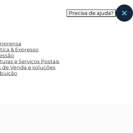
nas páginas que eles visitaram antes e analisar a
Precisa de ajuda?
Imprensa
tica & Expresso
ressão
uras e Serviços Postais
s de Venda e soluções
ibuição