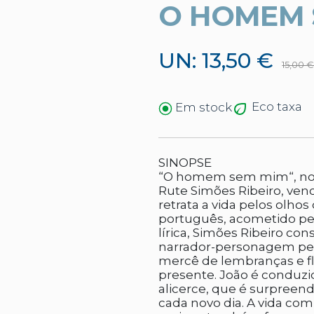
O HOMEM 
UN: 13,50 €
15,00 
Eco taxa
Em stock
SINOPSE
“O homem sem mim“, nova
Rute Simões Ribeiro, ve
retrata a vida pelos olho
português, acometido pe
lírica, Simões Ribeiro co
narrador-personagem pe
mercê de lembranças e f
presente. João é conduzi
alicerce, que é surpreen
cada novo dia. A vida com