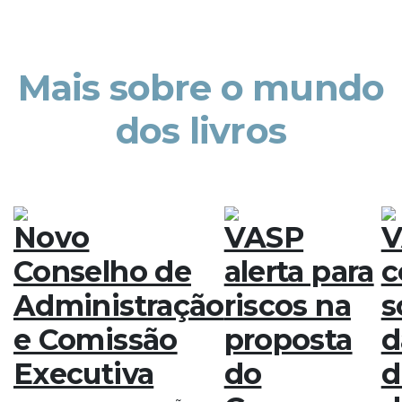
Mais sobre o mundo
dos livros
Novo
VASP
V
Conselho de
alerta para
c
Administração
riscos na
s
e Comissão
proposta
d
Executiva
do
d