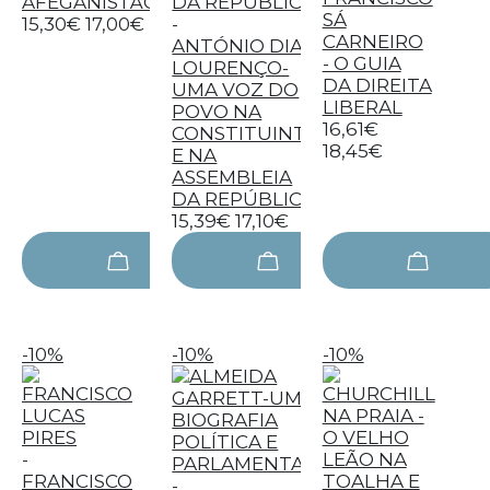
AFEGANISTÃO
SÁ
15,30€
17,00€
-
CARNEIRO
ANTÓNIO DIAS
- O GUIA
LOURENÇO-
DA DIREITA
UMA VOZ DO
LIBERAL
POVO NA
16,61€
CONSTITUINTE
18,45€
E NA
ASSEMBLEIA
DA REPÚBLICA
15,39€
17,10€
-10%
-10%
-10%
-
FRANCISCO
-