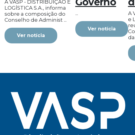
Governo
d
A VASP - DISTRIBUIÇÃO E
LOGÍSTICA S.A., informa
...
A 
sobre a composição do
e L
Conselho de Administ ...
re
Ver notícia
Co
Ver notícia
da