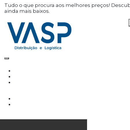
Defina as suas preferências
Tudo o que procura aos melhores preços! Descu
ainda mais baixos.
de cookies para este
website.
Este website utiliza cookies estritamente
necessários, analíticos e funcionais, para lhe
oferecer uma boa experiência de navegação e
acesso a todas as funcionalidades.
Consulte a nossa
política de privacidade e de
Cookies
.
Cookies necessários (obrigatório)
Os cookies necessários são cruciais para as
funções básicas do site e o site não funcionará
da maneira pretendida sem eles
Cookies Analíticos
Os cookies analíticos são usados para entender