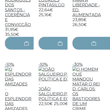
RODRIGUES
LOURDES
PARA A
DOS
PINTASILGO
LIBERDADE -
SANTOS -
22,64€
ED.
COERÊNCIA
25,16€
AUMENTADA
E
23,85€
CONVICÇÃO
26,50€
31,95€
35,50€
-10%
-10%
-30%
-
-
JOÃO
O
SALGUEIRO.PLANEAMENTO,
ESPLENDOR
POLÍTICA E ECONOMIA
DAS
22,50€
25,00€
AMIZADES