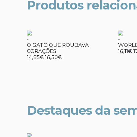
Produtos relacio
-
-
O GATO QUE ROUBAVA
WORLD
CORAÇÕES
16,11€
1
14,85€
16,50€
Destaques da se