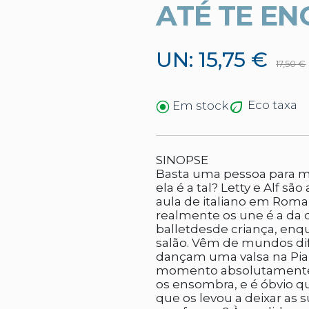
ATÉ TE E
UN: 15,75 €
17,50 €
Eco taxa
Em stock
SINOPSE
Basta uma pessoa para m
ela é a tal? Letty e Alf s
aula de italiano em Rom
realmente os une é a da d
balletdesde criança, enq
salão. Vêm de mundos d
dançam uma valsa na Pia
momento absolutamente 
os ensombra, e é óbvio qu
que os levou a deixar as 