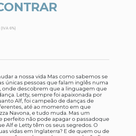
NCONTRAR
(IVA 6%)
udar a nossa vida Mas como sabemos se
ão as únicas pessoas que falam inglês numa
a, onde descobrem que a linguagem que
ança. Letty, sempre foi apaixonada por
uanto Alf, foi campeão de danças de
iferentes, até ao momento em que
zza Navona, e tudo muda. Mas um
perfeito não pode apagar o passadoque
e Alf e Letty têm os seus segredos. O
suas vidas em Inglaterra? E de quem ou de