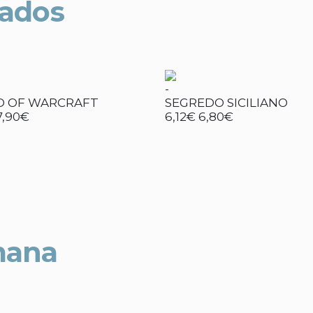
nados
-
 OF WARCRAFT
SEGREDO SICILIANO
7,90€
6,12€
6,80€
mana