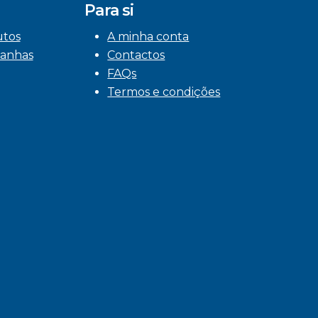
Para si
utos
A minha conta
anhas
Contactos
FAQs
Termos e condições