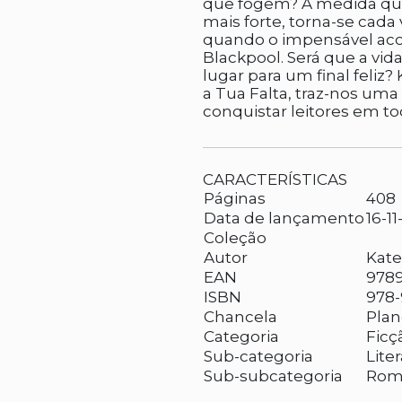
que fogem? À medida que
mais forte, torna-se cada 
quando o impensável acon
Blackpool. Será que a vid
lugar para um final feliz?
a Tua Falta, traz-nos uma
conquistar leitores em t
CARACTERÍSTICAS
Páginas
408
Data de lançamento
16-11
Coleção
Autor
Kate
EAN
978
ISBN
978-
Chancela
Plan
Categoria
Ficç
Sub-categoria
Lite
Sub-subcategoria
Rom