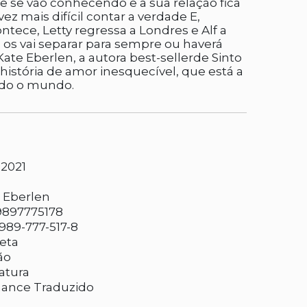
 se vão conhecendo e a sua relação fica
vez mais difícil contar a verdade E,
tece, Letty regressa a Londres e Alf a
a os vai separar para sempre ou haverá
 Kate Eberlen, a autora best-sellerde Sinto
 história de amor inesquecível, que está a
odo o mundo.
-2021
 Eberlen
9897775178
989-777-517-8
eta
ão
ratura
ance Traduzido