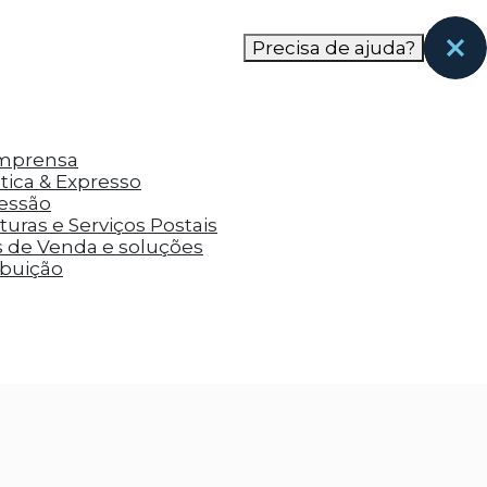
nas páginas que eles visitaram antes e analisar a
Precisa de ajuda?
Imprensa
tica & Expresso
ressão
uras e Serviços Postais
s de Venda e soluções
ibuição