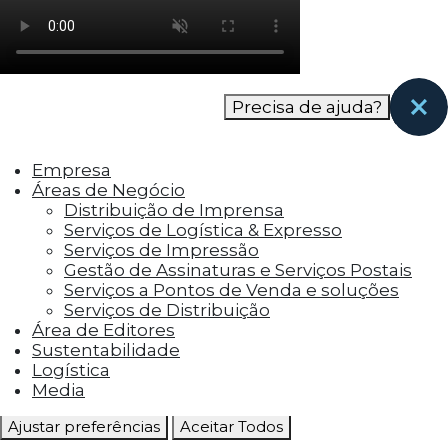
como os visitantes interagem com o site. Esses
cookies ajudam a fornecer informações sobre
as métricas do número de visitantes, taxa de
rejeição, origem do tráfego, etc.
Precisa de ajuda?
Cookies Funcionais
Os cookies funcionais ajudam a realizar certas
Empresa
funcionalidades, como compartilhar o
Áreas de Negócio
conteúdo do site em plataformas de social
Distribuição de Imprensa
media, coletar feedbacks e outros recursos de
Serviços de Logística & Expresso
terceiros.
Serviços de Impressão
Gestão de Assinaturas e Serviços Postais
Cookies Marketing
Serviços a Pontos de Venda e soluções
Os cookies de marketing são usados para
Serviços de Distribuição
entregar aos visitantes anúncios
Área de Editores
personalizados com base nas páginas que eles
Sustentabilidade
visitaram antes e analisar a eficácia da
Logística
campanha publicitária.
Media
Ajustar preferências
Aceitar Todos