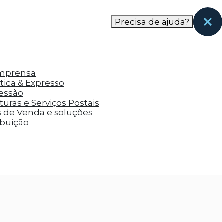
nas páginas que eles visitaram antes e analisar a
Precisa de ajuda?
Imprensa
tica & Expresso
ressão
uras e Serviços Postais
s de Venda e soluções
ibuição