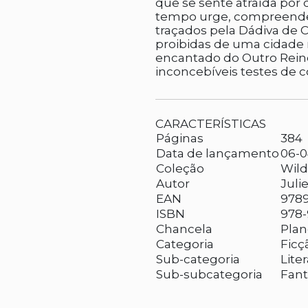
que se sente atraída por
tempo urge, compreende
traçados pela Dádiva de C
proibidas de uma cidade
encantado do Outro Reino
inconcebíveis testes de 
CARACTERÍSTICAS
Páginas
384
Data de lançamento
06-0
Coleção
Wil
Autor
Julie
EAN
978
ISBN
978-
Chancela
Plan
Categoria
Ficç
Sub-categoria
Lite
Sub-subcategoria
Fant