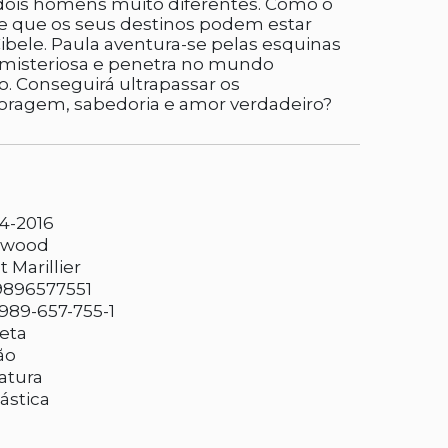
 dois homens muito diferentes. Como o
 que os seus destinos podem estar
ibele. Paula aventura-se pelas esquinas
 misteriosa e penetra no mundo
. Conseguirá ultrapassar os
coragem, sabedoria e amor verdadeiro?
4-2016
dwood
t Marillier
9896577551
989-657-755-1
eta
ão
ratura
ástica