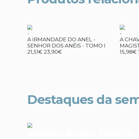
-
-
A IRMANDADE DO ANEL -
A CHA
SENHOR DOS ANÉIS - TOMO I
MAGIS
21,51€
23,90€
15,98€
Destaques da se
Martini Rosso Tinto 1L