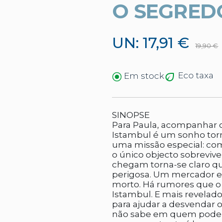
O SEGREDO
UN: 17,91 €
19,90 €
Eco taxa
Em stock
SINOPSE
Para Paula, acompanhar 
Istambul é um sonho torn
uma missão especial: com
o único objecto sobreviv
chegam torna-se claro q
perigosa. Um mercador e
morto. Há rumores que o
Istambul. E mais revelad
para ajudar a desvendar o
não sabe em quem pode c