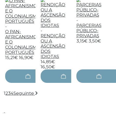
-
PARCERIAS
-
-
PÚBLICO-
O PAN-
RENDIÇÃO
PRIVADAS
AFRICANISMO
OU A
3,15€
3,50€
E O
ASCENSÃO
COLONIALISMO
DOS
PORTUGUÊS
IDIOTAS
15,21€
16,90€
14,85€
16,50€
1
2
3
4
Seguinte