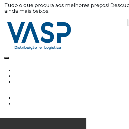
Defina as suas preferências
Tudo o que procura aos melhores preços! Descu
ainda mais baixos.
de cookies para este
website.
Este website utiliza cookies estritamente
necessários, analíticos e funcionais, para lhe
oferecer uma boa experiência de navegação e
acesso a todas as funcionalidades.
Consulte a nossa
política de privacidade e de
Cookies
.
Cookies necessários (obrigatório)
Os cookies necessários são cruciais para as
funções básicas do site e o site não funcionará
da maneira pretendida sem eles
Cookies Analíticos
Os cookies analíticos são usados para entender