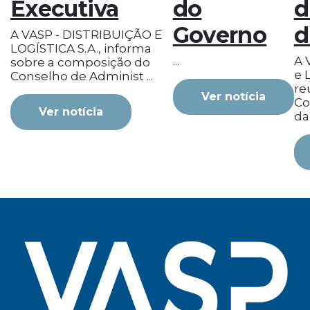
Executiva
do
d
Governo
d
A VASP - DISTRIBUIÇÃO E
LOGÍSTICA S.A., informa
...
A 
sobre a composição do
e L
Conselho de Administ ...
re
Ver notícia
Co
Ver notícia
da