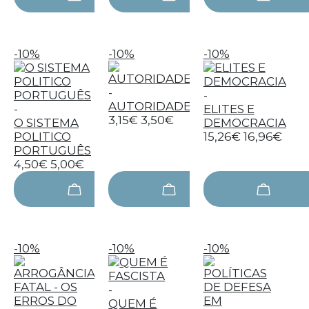
-10%
-10%
-10%
-
-
AUTORIDADE
-
ELITES E
3,15€
3,50€
O SISTEMA
DEMOCRACIA
POLITICO
15,26€
16,96€
PORTUGUÊS
4,50€
5,00€
-10%
-10%
-10%
-
QUEM É