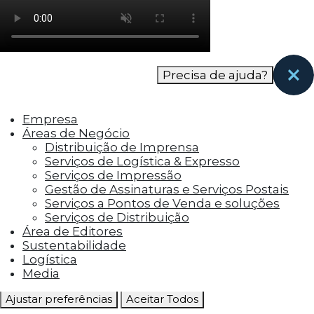
como os visitantes interagem com o site. Esses
cookies ajudam a fornecer informações sobre
as métricas do número de visitantes, taxa de
rejeição, origem do tráfego, etc.
Precisa de ajuda?
Cookies Funcionais
Os cookies funcionais ajudam a realizar certas
Empresa
funcionalidades, como compartilhar o
Áreas de Negócio
conteúdo do site em plataformas de social
Distribuição de Imprensa
media, coletar feedbacks e outros recursos de
Serviços de Logística & Expresso
terceiros.
Serviços de Impressão
Gestão de Assinaturas e Serviços Postais
Cookies Marketing
Serviços a Pontos de Venda e soluções
Os cookies de marketing são usados para
Serviços de Distribuição
entregar aos visitantes anúncios
Área de Editores
personalizados com base nas páginas que eles
Sustentabilidade
visitaram antes e analisar a eficácia da
Logística
campanha publicitária.
Media
Ajustar preferências
Aceitar Todos