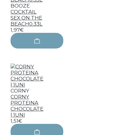
BOOZE
COCKTAIL
SEX ON THE
BEACH0.33L
1,97€
CORNY
CORNY
PROTEINA
CHOCOLATE
| 1UNI
1,51€