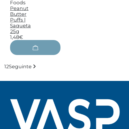
Foods
Peanut
Butter
Puffs |
Saqueta
25g
1,48€
1
2
Seguinte