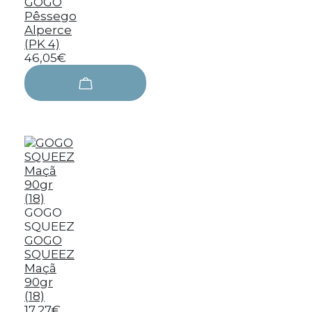
GOGO
Pêssego
Alperce
(PK 4)
46,05€
GOGO
SQUEEZ
GOGO
SQUEEZ
Maçã
90gr
(18)
17,27€