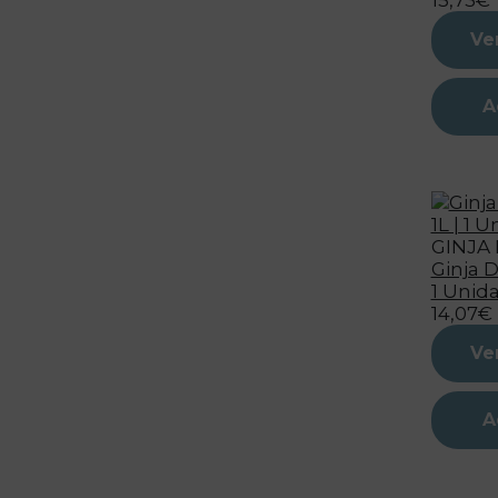
15,73€
Ve
A
GINJA
Ginja D
1 Unid
14,07€
Ve
A