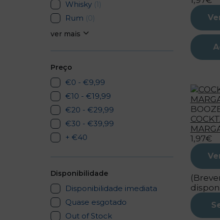
1,97€
Whisky
(1)
Ve
Rum
(0)
ver mais
A
Preço
€0 - €9,99
€10 - €19,99
BOOZ
€20 - €29,99
COCKT
€30 - €39,99
MARGA
+ €40
1,97€
Ve
Disponibilidade
(Brev
dispon
Disponibilidade imediata
Quase esgotado
S
Out of Stock