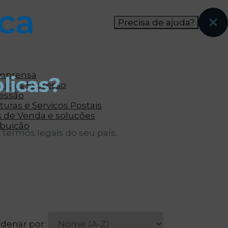
nas páginas que eles visitaram antes e analisar a
Precisa de ajuda?
Imprensa
licas?
tica & Expresso
ressão
uras e Serviços Postais
s de Venda e soluções
ibuição
 termos legais do seu país.
denar por: