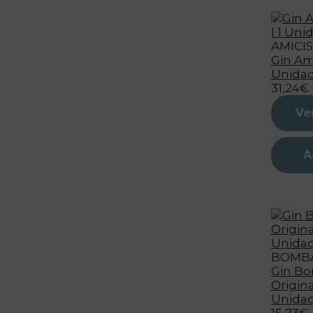
AMICIS
Gin Ami
Unida
31,24€
Ve
A
BOMB
Gin B
Original
Unida