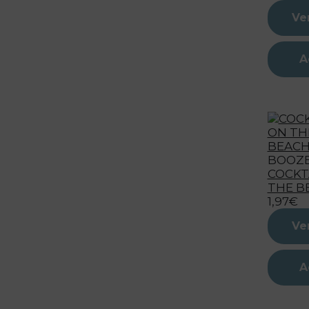
Ve
A
BOOZ
COCKT
THE B
1,97€
Ve
A