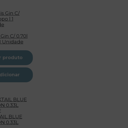
Gin C/ 0.70l
 1 Unidade
r produto
dicionar
E
AIL BLUE
N 0.33L