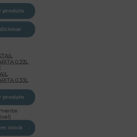
r produto
dicionar
E
AIL
RITA 0.33L
r produto
emente
ível)
em stock