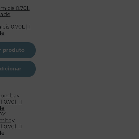
cis 0.70L | 1
de
r produto
dicionar
AY
ombay
 0.70l | 1
de