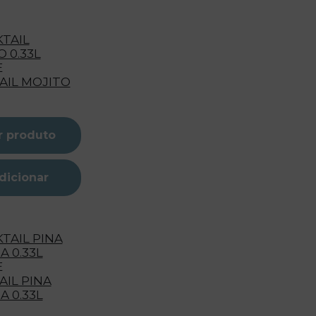
E
AIL MOJITO
r produto
dicionar
E
AIL PINA
 0.33L