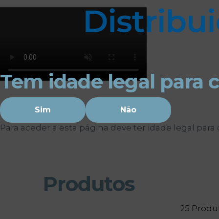
Os cookies de marketing são usados para entrega
eficácia da campanha publicitária.
Ajustar preferências
Aceitar Todos
Tem idade legal para 
Sim
Não
Para aceder a esta página deve ter idade legal par
Bebidas
Bebidas espirituosas
Produtos
25 Produ