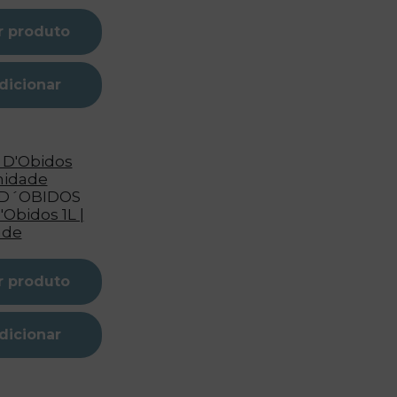
r produto
dicionar
 D´OBIDOS
'Obidos 1L |
ade
r produto
dicionar