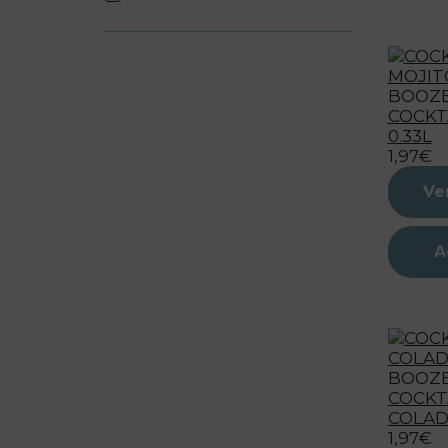
BOOZ
COCKT
0.33L
1,97€
Ve
A
BOOZ
COCKT
COLADA
1,97€