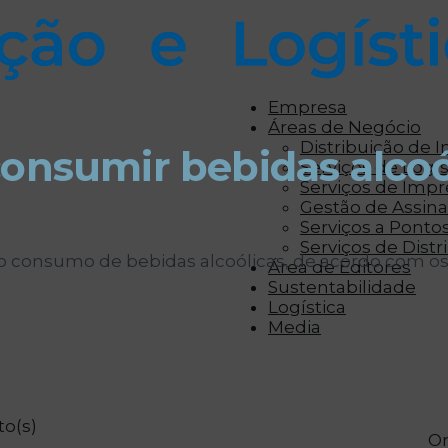
r aos visitantes anúncios personalizados com base 
Empresa
Áreas de Negócio
Distribuição de 
consumir bebidas alcoó
Serviços de Logís
Serviços de Imp
Gestão de Assinat
Serviços a Ponto
Serviços de Distr
a o consumo de bebidas alcoólicas, de acordo com os
Área de Editores
Sustentabilidade
Logística
Media
to(s)
Or