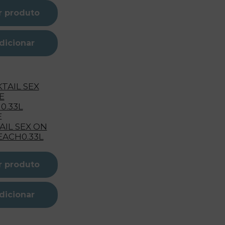
r produto
dicionar
E
AIL SEX ON
EACH0.33L
r produto
dicionar