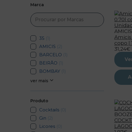
Marca
AMICIS
Amicis 
35
(1)
copo |
AMICIS
(2)
31,24€
BARCELO
(1)
Ve
BEIRÃO
(1)
BOMBAY
(1)
A
ver mais
Produto
Cocktails
(0)
BOOZ
Gin
(2)
COCKT
LAGOO
Licores
(0)