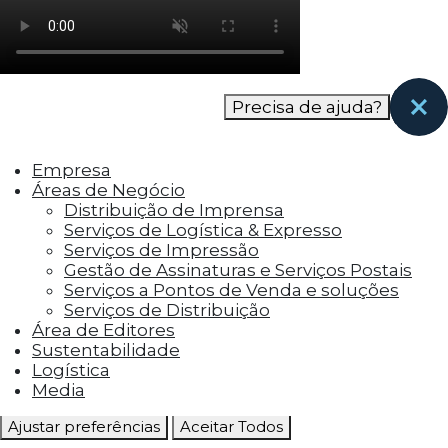
como os visitantes interagem com o site. Esses
cookies ajudam a fornecer informações sobre
as métricas do número de visitantes, taxa de
rejeição, origem do tráfego, etc.
Precisa de ajuda?
Cookies Funcionais
Os cookies funcionais ajudam a realizar certas
Empresa
funcionalidades, como compartilhar o
Áreas de Negócio
conteúdo do site em plataformas de social
Distribuição de Imprensa
media, coletar feedbacks e outros recursos de
Serviços de Logística & Expresso
terceiros.
Serviços de Impressão
Gestão de Assinaturas e Serviços Postais
Cookies Marketing
Serviços a Pontos de Venda e soluções
Os cookies de marketing são usados para
Serviços de Distribuição
entregar aos visitantes anúncios
Área de Editores
personalizados com base nas páginas que eles
Sustentabilidade
visitaram antes e analisar a eficácia da
Logística
campanha publicitária.
Media
Ajustar preferências
Aceitar Todos