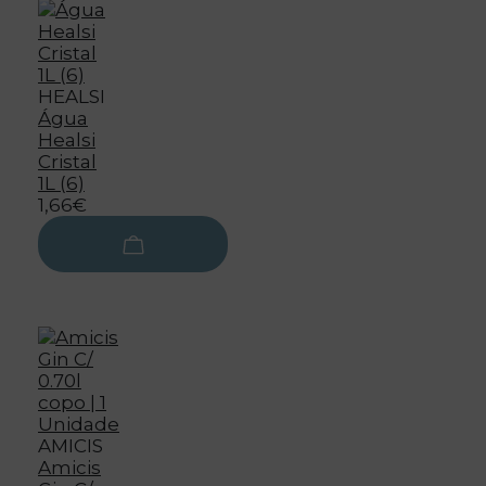
HEALSI
Água
Healsi
Cristal
1L (6)
1,66€
AMICIS
Amicis