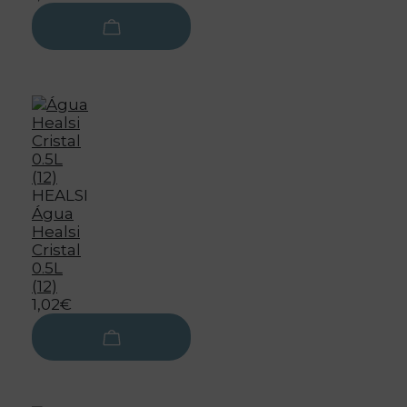
HEALSI
Água
Healsi
Cristal
0.5L
(12)
1,02€