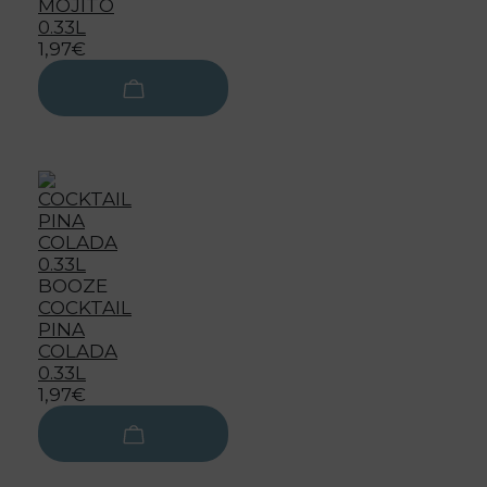
MOJITO
0.33L
1,97€
BOOZE
COCKTAIL
PINA
COLADA
0.33L
1,97€