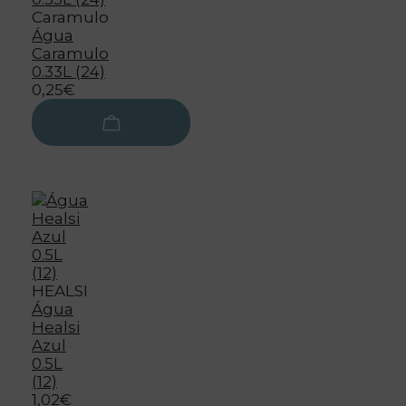
Caramulo
Água
Caramulo
0.33L (24)
0,25€
HEALSI
Água
Healsi
Azul
0.5L
(12)
1,02€