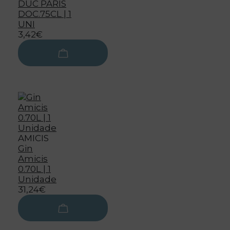
DUC PARIS
DOC.75CL | 1
UNI
3,42€
AMICIS
Gin
Amicis
0.70L | 1
Unidade
31,24€