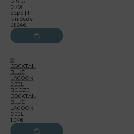
Gin C/
0.70l
copo | 1
Unidade
31,24€
BOOZE
COCKTAIL
BLUE
LAGOON
0.33L
1,97€