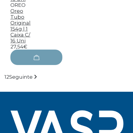
OREO
Oreo
Tubo
Original
154g | 1
Caixa C/
16 Uni
27,54€
1
2
Seguinte