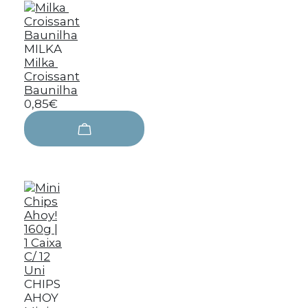
MILKA
Milka
Croissant
Baunilha
0,85€
CHIPS
AHOY