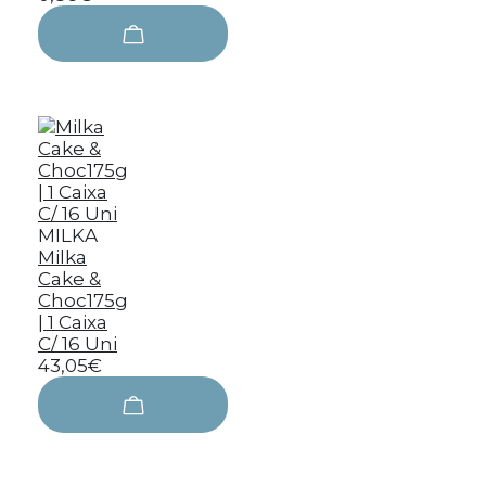
MILKA
Milka
Cake &
Choc175g
| 1 Caixa
C/ 16 Uni
43,05€