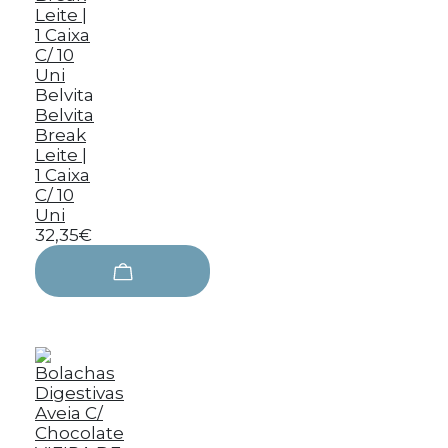
Belvita
Belvita
Break
Leite |
1 Caixa
C/ 10
Uni
32,35€