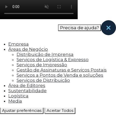
como os visitantes interagem com o site. Esses
cookies ajudam a fornecer informações sobre
as métricas do número de visitantes, taxa de
rejeição, origem do tráfego, etc.
Precisa de ajuda?
Cookies Funcionais
Os cookies funcionais ajudam a realizar certas
Empresa
funcionalidades, como compartilhar o
Áreas de Negócio
conteúdo do site em plataformas de social
Distribuição de Imprensa
media, coletar feedbacks e outros recursos de
Serviços de Logística & Expresso
terceiros.
Serviços de Impressão
Gestão de Assinaturas e Serviços Postais
Cookies Marketing
Serviços a Pontos de Venda e soluções
Os cookies de marketing são usados para
Serviços de Distribuição
entregar aos visitantes anúncios
Área de Editores
personalizados com base nas páginas que eles
Sustentabilidade
visitaram antes e analisar a eficácia da
Logística
campanha publicitária.
Media
Ajustar preferências
Aceitar Todos