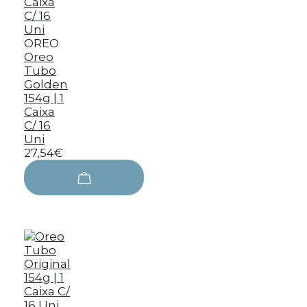
OREO
Oreo
Tubo
Golden
154g | 1
Caixa
C/ 16
Uni
27,54€