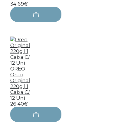
34,69€
OREO
Oreo
Original
220g | 1
Caixa C/
12 Uni
26,40€