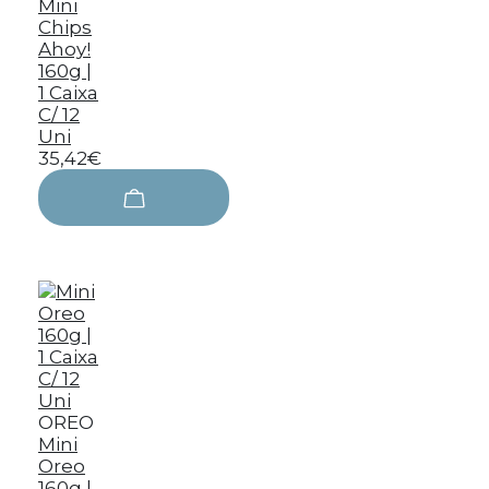
Mini
Chips
Ahoy!
160g |
1 Caixa
C/ 12
Uni
35,42€
OREO
Mini
Oreo
160g |