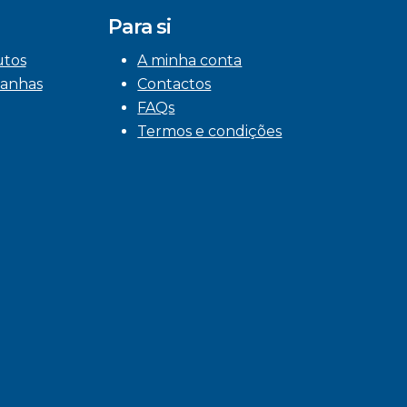
Para si
utos
A minha conta
anhas
Contactos
FAQs
Termos e condições