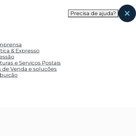
nas páginas que eles visitaram antes e analisar a
Precisa de ajuda?
Imprensa
tica & Expresso
ressão
uras e Serviços Postais
s de Venda e soluções
ibuição