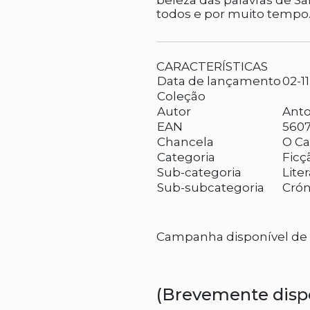
beleza das palavras de Sa
todos e por muito tempo
CARACTERÍSTICAS
Data de lançamento
02-1
Coleção
Autor
Anto
EAN
560
Chancela
O Ca
Categoria
Ficç
Sub-categoria
Lite
Sub-subcategoria
Crón
Campanha disponível de 2
(Brevemente disp