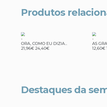
Produtos relacio
-
-
ORA, COMO EU DIZIA...
AS GR
21,96€
24,40€
12,60€
Destaques da se