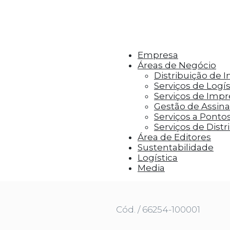
r aos visitantes anúncios personalizados com base 
Empresa
Áreas de Negócio
Distribuição de 
Serviços de Logís
Serviços de Imp
Gestão de Assinat
Serviços a Ponto
Serviços de Distr
Área de Editores
Sustentabilidade
Logística
PEZINHO - PACK DE 2 LIVROS 2 - AMIZADE + FELICIDADE
Media
Cód. / 66254-100001