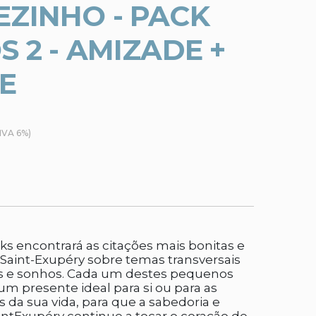
EZINHO - PACK
S 2 - AMIZADE +
E
(IVA 6%)
s encontrará as citações mais bonitas e
Saint-Exupéry sobre temas transversais
s e sonhos. Cada um destes pequenos
i um presente ideal para si ou para as
 da sua vida, para que a sabedoria e