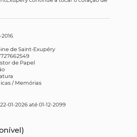
intExupéry continue a tocar o coração de
.
1-2016
ine de Saint-Exupéry
7727662549
stor de Papel
ão
ratura
icas / Memórias
2-01-2026 até 01-12-2099
onível)