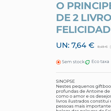
O PRINCIP
DE 2 LIVRO
FELICIDAD
UN: 7,64 €
8,49 €
Eco taxa
Sem stock
SINOPSE
Nestes pequenos giftbook
profundas de Antoine de 
como o amor e os desejo
livros ilustrados constitu
pessoas mais importantes