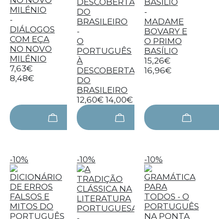
-
-
MADAME
DIÁLOGOS
-
BOVARY E
COM EÇA
O
O PRIMO
NO NOVO
PORTUGUÊS
BASÍLIO
MILÉNIO
À
15,26€
7,63€
DESCOBERTA
16,96€
8,48€
DO
BRASILEIRO
12,60€
14,00€
-10%
-10%
-10%
-