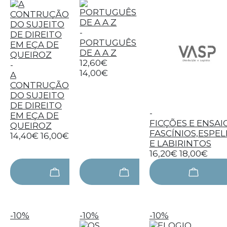
-
PORTUGUÊS
DE A A Z
12,60€
-
14,00€
A
CONTRUÇÃO
DO SUJEITO
DE DIREITO
-
EM EÇA DE
FICÇÕES E ENSAIO
QUEIROZ
FASCÍNIOS,ESPE
14,40€
16,00€
E LABIRINTOS
16,20€
18,00€
-10%
-10%
-10%