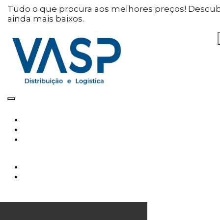
Defina as suas preferências
Tudo o que procura aos melhores preços! Descu
ainda mais baixos.
de cookies para este
website.
Este website utiliza cookies estritamente
necessários, analíticos e funcionais, para lhe
oferecer uma boa experiência de navegação e
acesso a todas as funcionalidades.
Consulte a nossa
política de privacidade e de
Cookies
.
Cookies necessários (obrigatório)
Os cookies necessários são cruciais para as
funções básicas do site e o site não funcionará
da maneira pretendida sem eles
Cookies Analíticos
Os cookies analíticos são usados para entender