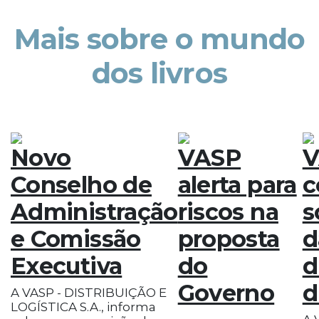
Mais sobre o mundo
dos livros
Novo
VASP
V
Conselho de
alerta para
c
Administração
riscos na
s
e Comissão
proposta
d
Executiva
do
d
Governo
d
A VASP - DISTRIBUIÇÃO E
LOGÍSTICA S.A., informa