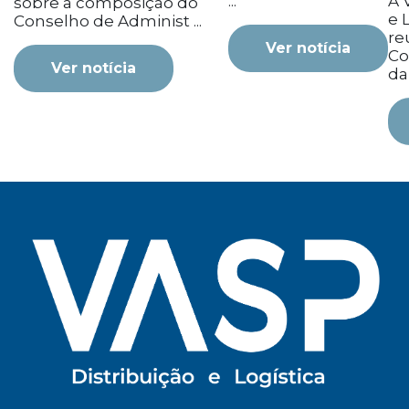
...
A 
sobre a composição do
e L
Conselho de Administ ...
re
Ver notícia
Co
Ver notícia
da