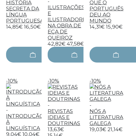
-
HISTÓRIA
QUE O
ILUSTRAÇÕES
SECRETA DA
PORTUGUÊS
E
LÍNGUA
DEU AO
ILUSTRADORES
PORTUGUESA
MUNDO
NA OBRA DE
14,85€
16,50€
14,31€
15,90€
EÇA DE
QUEIROZ
42,82€
47,58€
-10%
-10%
-10%
-
-
-
REVISTAS
NÓS A
INTRODUÇÃO
IDEIAS E
LITERATURA
À
DOUTRINAS
GALEGA
LINGUÍSTICA
13,63€
19,03€
21,14€
9,04€
10,04€
15,14€