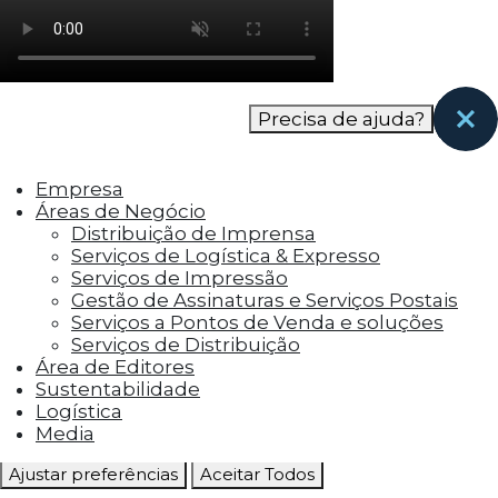
como os visitantes interagem com o site. Esses
cookies ajudam a fornecer informações sobre
as métricas do número de visitantes, taxa de
rejeição, origem do tráfego, etc.
Precisa de ajuda?
Cookies Funcionais
Os cookies funcionais ajudam a realizar certas
Empresa
funcionalidades, como compartilhar o
Áreas de Negócio
conteúdo do site em plataformas de social
Distribuição de Imprensa
media, coletar feedbacks e outros recursos de
Serviços de Logística & Expresso
terceiros.
Serviços de Impressão
Gestão de Assinaturas e Serviços Postais
Cookies Marketing
Serviços a Pontos de Venda e soluções
Os cookies de marketing são usados para
Serviços de Distribuição
entregar aos visitantes anúncios
Área de Editores
personalizados com base nas páginas que eles
Sustentabilidade
visitaram antes e analisar a eficácia da
Logística
campanha publicitária.
Media
Ajustar preferências
Aceitar Todos