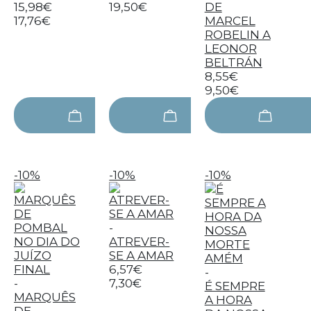
15,98€
19,50€
DE
17,76€
MARCEL
ROBELIN A
LEONOR
BELTRÁN
8,55€
9,50€
-10%
-10%
-10%
-
ATREVER-
SE A AMAR
6,57€
-
-
7,30€
É SEMPRE
MARQUÊS
A HORA