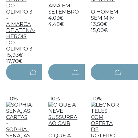
AMÃ EM
-
SETEMBRO
O HOMEM
-
4,03€
SEM MIM
A MARCA
4,48€
13,50€
DE ATENA-
15,00€
HEROIS
DO
OLIMPO 3
15,93€
17,70€
-10%
-10%
-10%
-
SOPHIA-
-
SENA, AS
O QUE A