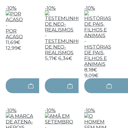
-10%
-10%
-10%
-
POR
-
ACASO
TESTEMUNHO
-
11,69€
DE NEO-
HISTÓRIAS
12,99€
REALISMOS
DE PAIS,
5,71€
6,34€
FILHOS E
ANIMAIS
8,18€
9,09€
-10%
-10%
-10%
-