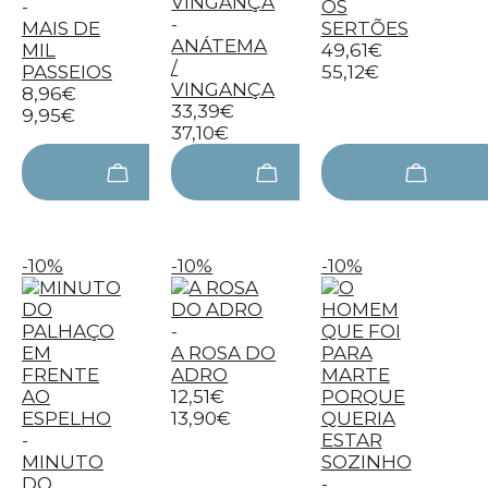
-
OS
-
MAIS DE
SERTÕES
ANÁTEMA
MIL
49,61€
/
PASSEIOS
55,12€
VINGANÇA
8,96€
33,39€
9,95€
37,10€
-10%
-10%
-10%
-
A ROSA DO
ADRO
12,51€
13,90€
-
MINUTO
DO
-