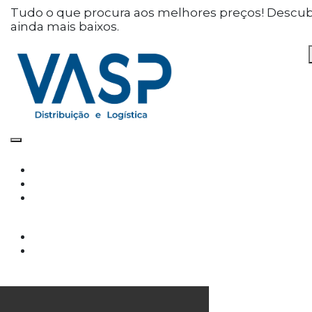
Defina as suas preferências
Tudo o que procura aos melhores preços! Descu
ainda mais baixos.
de cookies para este
website.
Este website utiliza cookies estritamente
necessários, analíticos e funcionais, para lhe
oferecer uma boa experiência de navegação e
acesso a todas as funcionalidades.
Consulte a nossa
política de privacidade e de
Cookies
.
Cookies necessários (obrigatório)
Os cookies necessários são cruciais para as
funções básicas do site e o site não funcionará
da maneira pretendida sem eles
Cookies Analíticos
Os cookies analíticos são usados para entender