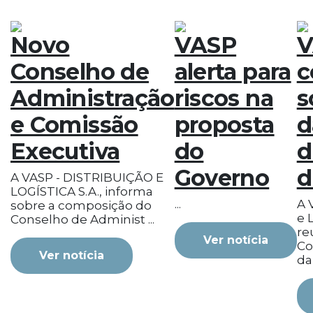
Novo
VASP
V
Conselho de
alerta para
c
Administração
riscos na
s
e Comissão
proposta
d
Executiva
do
d
Governo
d
A VASP - DISTRIBUIÇÃO E
LOGÍSTICA S.A., informa
...
A 
sobre a composição do
e L
Conselho de Administ ...
re
Ver notícia
Co
Ver notícia
da