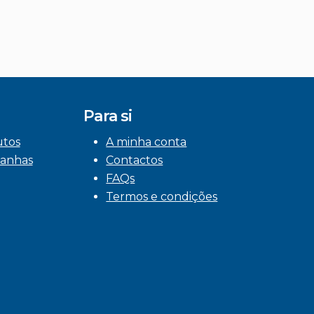
Para si
utos
A minha conta
anhas
Contactos
FAQs
Termos e condições