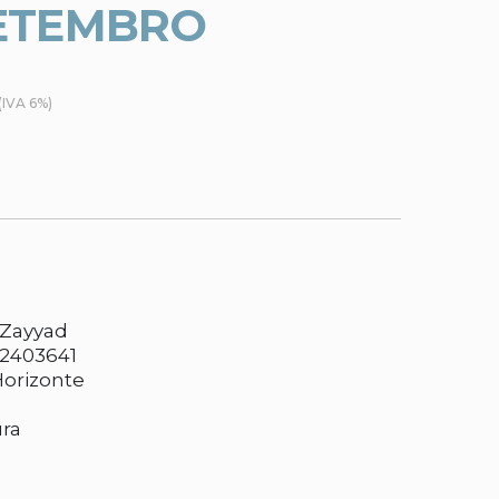
ETEMBRO
(IVA 6%)
 Zayyad
2403641
Horizonte
ura