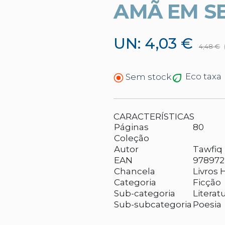
AMÃ EM S
UN: 4,03 €
4,48 €
Eco taxa
Sem stock
CARACTERÍSTICAS
Páginas
80
Coleção
Autor
Tawfiq
EAN
978972
Chancela
Livros 
Categoria
Ficção
Sub-categoria
Literat
Sub-subcategoria
Poesia