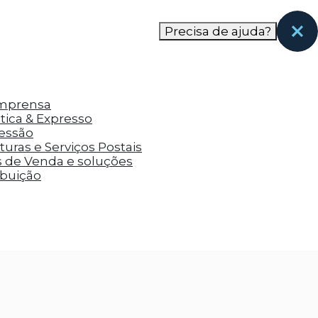
nas páginas que eles visitaram antes e analisar a
Precisa de ajuda?
Imprensa
tica & Expresso
ressão
uras e Serviços Postais
s de Venda e soluções
ibuição