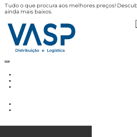
Defina as suas preferências
Tudo o que procura aos melhores preços! Descu
ainda mais baixos.
de cookies para este
website.
Este website utiliza cookies estritamente
necessários, analíticos e funcionais, para lhe
oferecer uma boa experiência de navegação e
acesso a todas as funcionalidades.
Consulte a nossa
política de privacidade e de
Cookies
.
Cookies necessários (obrigatório)
Os cookies necessários são cruciais para as
funções básicas do site e o site não funcionará
da maneira pretendida sem eles
Cookies Analíticos
Os cookies analíticos são usados para entender