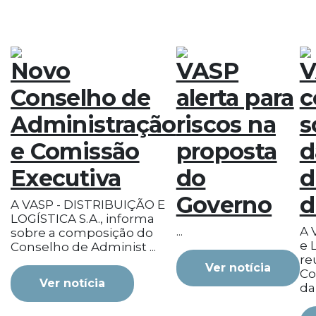
Novo
VASP
V
Conselho de
alerta para
c
Administração
riscos na
s
e Comissão
proposta
d
Executiva
do
d
Governo
d
A VASP - DISTRIBUIÇÃO E
LOGÍSTICA S.A., informa
...
A 
sobre a composição do
e L
Conselho de Administ ...
re
Ver notícia
Co
Ver notícia
da