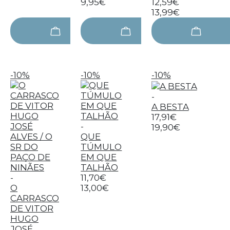
9,95€
12,59€
13,99€
-10%
-10%
-10%
-
A BESTA
17,91€
-
19,90€
QUE
TÚMULO
EM QUE
TALHÃO
-
11,70€
O
13,00€
CARRASCO
DE VITOR
HUGO
JOSÉ