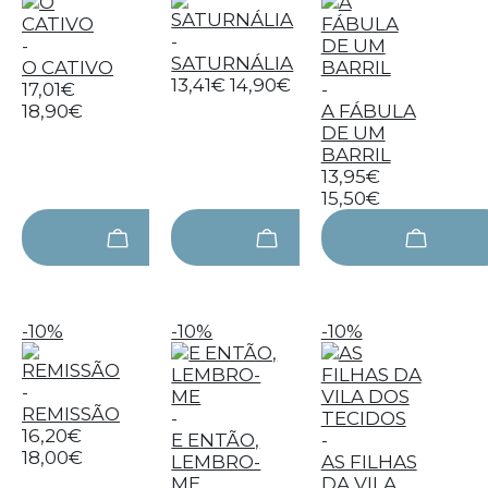
-
-
SATURNÁLIA
O CATIVO
13,41€
14,90€
17,01€
-
18,90€
A FÁBULA
DE UM
BARRIL
13,95€
15,50€
-10%
-10%
-10%
-
REMISSÃO
-
16,20€
E ENTÃO,
-
18,00€
LEMBRO-
AS FILHAS
ME
DA VILA