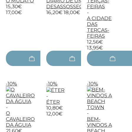
O MULATO
DIÁRIO DE UM
15,30€
DESASSOSSEGADO
17,00€
16,20€
18,00€
-
A CIDADE
DAS
TERÇAS-
FEIRAS
12,56€
13,95€
-10%
-10%
-10%
-
ÉTER
-
10,80€
O
-
12,00€
CAVALEIRO
BEM-
DA ÁGUIA
VINDOS A
21,60€
BEACH