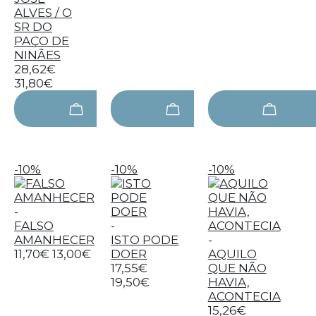
ALVES / O
SR DO
PAÇO DE
NINÃES
28,62€
31,80€
-10%
-10%
-10%
-
FALSO
-
AMANHECER
ISTO PODE
-
11,70€
13,00€
DOER
AQUILO
17,55€
QUE NÃO
19,50€
HAVIA,
ACONTECIA
15,26€