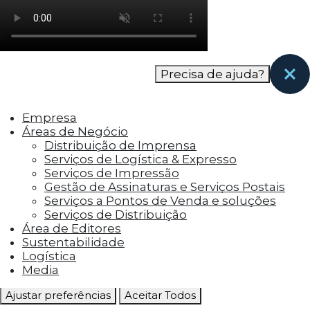
como os visitantes interagem com o site. Esses
cookies ajudam a fornecer informações sobre
as métricas do número de visitantes, taxa de
rejeição, origem do tráfego, etc.
Precisa de ajuda?
Cookies Funcionais
Os cookies funcionais ajudam a realizar certas
Empresa
funcionalidades, como compartilhar o
Áreas de Negócio
conteúdo do site em plataformas de social
Distribuição de Imprensa
media, coletar feedbacks e outros recursos de
Serviços de Logística & Expresso
terceiros.
Serviços de Impressão
Gestão de Assinaturas e Serviços Postais
Cookies Marketing
Serviços a Pontos de Venda e soluções
Os cookies de marketing são usados para
Serviços de Distribuição
entregar aos visitantes anúncios
Área de Editores
personalizados com base nas páginas que eles
Sustentabilidade
visitaram antes e analisar a eficácia da
Logística
campanha publicitária.
Media
Ajustar preferências
Aceitar Todos