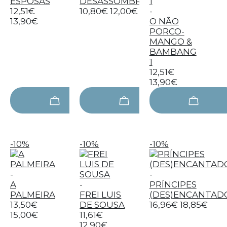
ESPOSAS
DESASSOMBRO
12,51€
10,80€
12,00€
-
13,90€
O NÃO
PORCO-
MANGO &
BAMBANG
1
12,51€
13,90€
-10%
-10%
-10%
-
-
A
-
PRÍNCIPES
PALMEIRA
FREI LUIS
(DES)ENCANTAD
13,50€
DE SOUSA
16,96€
18,85€
15,00€
11,61€
12,90€