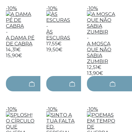
-10%
-10%
-10%
-
-
ÀS
A DAMA PÉ
ESCURAS
-
DE CABRA
17,55€
A MOSCA
14,31€
19,50€
QUE NÃO
15,90€
SABIA
ZUMBIR
12,51€
13,90€
-10%
-10%
-10%