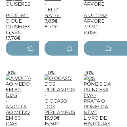
-
-
FELIZ
-
PEDE-ME
NATAL
A ÚLTIMA
O QUE
7,83€
ÁRVORE
QUISERES
8,70€
7,97€
15,98€
8,85€
17,76€
-10%
-10%
-10%
-
-
O OCASO
A VOLTA
DOS
AO MEDO
PIRILAMPOS
EM 80
13,95€
DIAS
15,50€