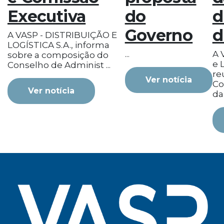
Executiva
do
d
Governo
d
A VASP - DISTRIBUIÇÃO E
LOGÍSTICA S.A., informa
...
A 
sobre a composição do
e L
Conselho de Administ ...
re
Ver notícia
Co
Ver notícia
da