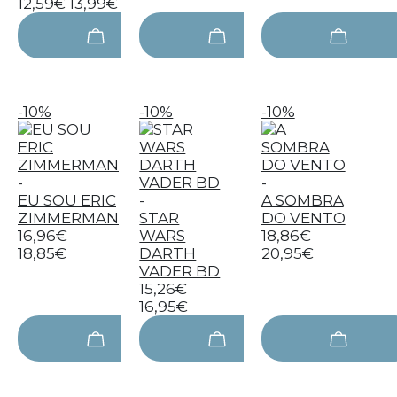
12,59€
13,99€
-10%
-10%
-10%
-
-
EU SOU ERIC
-
A SOMBRA
ZIMMERMAN
STAR
DO VENTO
16,96€
WARS
18,86€
18,85€
DARTH
20,95€
VADER BD
15,26€
16,95€