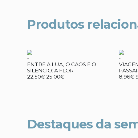
Produtos relacio
-
-
ENTRE A LUA, O CAOS E O
VIAGE
SILÊNCIO: A FLOR
PÁSSA
22,50€
25,00€
8,96€
Destaques da se