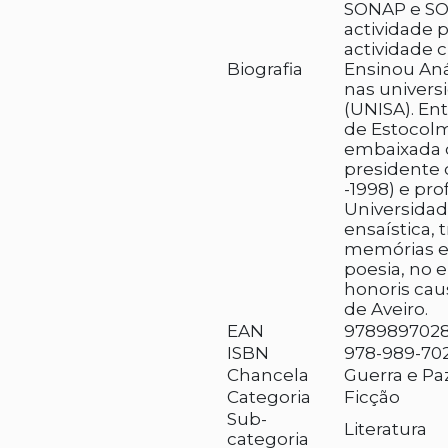
SONAP e SO
actividade 
actividade c
Biografia
Ensinou Aná
nas univers
(UNISA). En
de Estocolm
embaixada d
presidente 
-1998) e pro
Universidad
ensaística, 
memórias e t
poesia, no 
honoris cau
de Aveiro.
EAN
978989702
ISBN
978-989-70
Chancela
Guerra e Pa
Categoria
Ficção
Sub-
Literatura
categoria