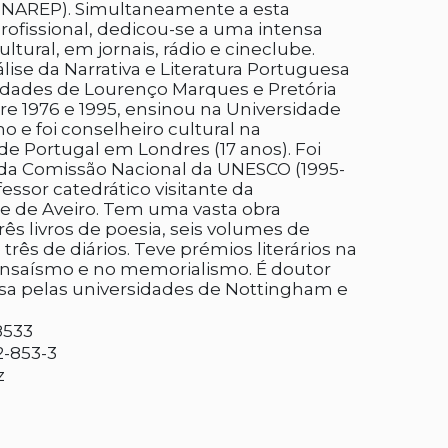
NAREP). Simultaneamente a esta
profissional, dedicou-se a uma intensa
ultural, em jornais, rádio e cineclube.
lise da Narrativa e Literatura Portuguesa
idades de Lourenço Marques e Pretória
tre 1976 e 1995, ensinou na Universidade
o e foi conselheiro cultural na
e Portugal em Londres (17 anos). Foi
da Comissão Nacional da UNESCO (1995-
fessor catedrático visitante da
e de Aveiro. Tem uma vasta obra
três livros de poesia, seis volumes de
rês de diários. Teve prémios literários na
ensaísmo e no memorialismo. É doutor
sa pelas universidades de Nottingham e
8533
2-853-3
z