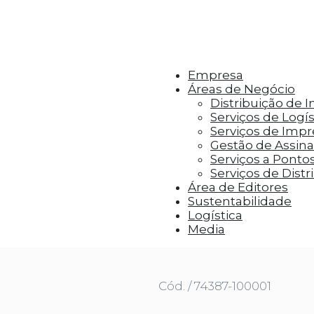
r aos visitantes anúncios personalizados com base 
Empresa
Áreas de Negócio
Distribuição de 
Serviços de Logís
Serviços de Imp
Gestão de Assinat
Serviços a Ponto
Serviços de Distr
Área de Editores
Sustentabilidade
Logística
E GUERRA SUJA
Media
Cód. / 74387-100001