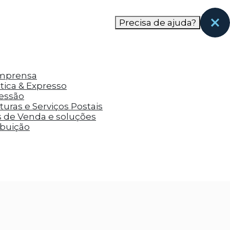
nas páginas que eles visitaram antes e analisar a
Precisa de ajuda?
Imprensa
tica & Expresso
ressão
uras e Serviços Postais
s de Venda e soluções
ibuição