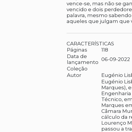
vence-se, mas não se g
vencido e dois perdedore
palavra, mesmo sabendo
aqueles que julgam que 
CARACTERÍSTICAS
Páginas
118
Data de
06-09-2022
lançamento
Coleção
Autor
Eugénio Li
Eugénio Li
Marques), em
Engenharia 
Técnico, em
Marques em 
Câmara Muni
cálculo da 
Lourenço Mar
passou a tra