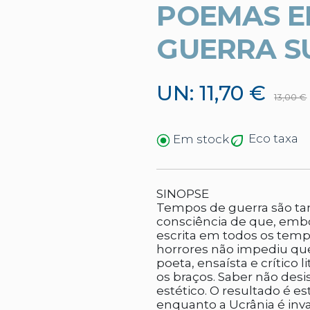
POEMAS E
GUERRA S
UN: 11,70 €
13,00 €
Eco taxa
Em stock
SINOPSE
Tempos de guerra são t
consciência de que, embor
escrita em todos os temp
horrores não impediu que
poeta, ensaísta e crítico 
os braços. Saber não desi
estético. O resultado é es
enquanto a Ucrânia é inva