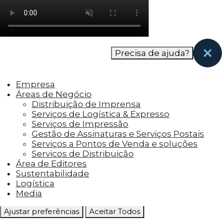
como os visitantes interagem com o site. Esses
cookies ajudam a fornecer informações sobre
as métricas do número de visitantes, taxa de
rejeição, origem do tráfego, etc.
Precisa de ajuda?
Cookies Funcionais
Os cookies funcionais ajudam a realizar certas
Empresa
funcionalidades, como compartilhar o
Áreas de Negócio
conteúdo do site em plataformas de social
Distribuição de Imprensa
media, coletar feedbacks e outros recursos de
Serviços de Logística & Expresso
terceiros.
Serviços de Impressão
Gestão de Assinaturas e Serviços Postais
Cookies Marketing
Serviços a Pontos de Venda e soluções
Os cookies de marketing são usados para
Serviços de Distribuição
entregar aos visitantes anúncios
Área de Editores
personalizados com base nas páginas que eles
Sustentabilidade
visitaram antes e analisar a eficácia da
Logística
campanha publicitária.
Media
Ajustar preferências
Aceitar Todos