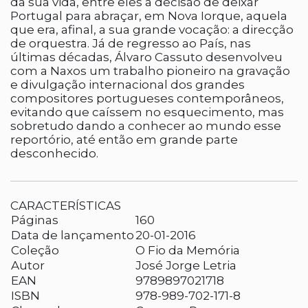
da sua vida, entre eles a decisão de deixar
Portugal para abraçar, em Nova Iorque, aquela
que era, afinal, a sua grande vocação: a direcção
de orquestra. Já de regresso ao País, nas
últimas décadas, Álvaro Cassuto desenvolveu
com a Naxos um trabalho pioneiro na gravação
e divulgação internacional dos grandes
compositores portugueses contemporâneos,
evitando que caíssem no esquecimento, mas
sobretudo dando a conhecer ao mundo esse
reportório, até então em grande parte
desconhecido.
CARACTERÍSTICAS
Páginas
160
Data de lançamento
20-01-2016
Coleção
O Fio da Memória
Autor
José Jorge Letria
EAN
9789897021718
ISBN
978-989-702-171-8