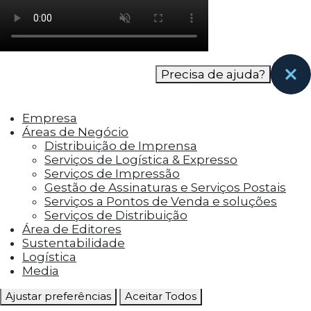
como os visitantes interagem com o site. Esses
cookies ajudam a fornecer informações sobre
as métricas do número de visitantes, taxa de
rejeição, origem do tráfego, etc.
Precisa de ajuda?
Cookies Funcionais
Os cookies funcionais ajudam a realizar certas
Empresa
funcionalidades, como compartilhar o
Áreas de Negócio
conteúdo do site em plataformas de social
Distribuição de Imprensa
media, coletar feedbacks e outros recursos de
Serviços de Logística & Expresso
terceiros.
Serviços de Impressão
Gestão de Assinaturas e Serviços Postais
Cookies Marketing
Serviços a Pontos de Venda e soluções
Os cookies de marketing são usados para
Serviços de Distribuição
entregar aos visitantes anúncios
Área de Editores
personalizados com base nas páginas que eles
Sustentabilidade
visitaram antes e analisar a eficácia da
Logística
campanha publicitária.
Media
Ajustar preferências
Aceitar Todos