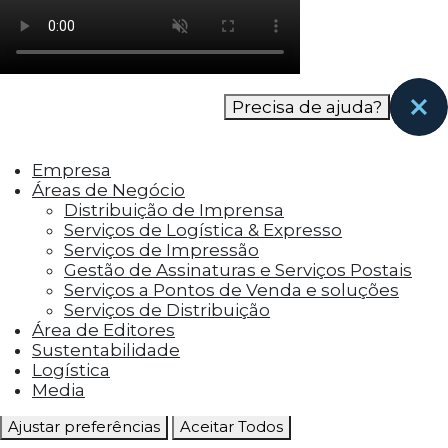
como os visitantes interagem com o site. Esses
cookies ajudam a fornecer informações sobre
as métricas do número de visitantes, taxa de
rejeição, origem do tráfego, etc.
Precisa de ajuda?
Cookies Funcionais
Os cookies funcionais ajudam a realizar certas
Empresa
funcionalidades, como compartilhar o
Áreas de Negócio
conteúdo do site em plataformas de social
Distribuição de Imprensa
media, coletar feedbacks e outros recursos de
Serviços de Logística & Expresso
terceiros.
Serviços de Impressão
Gestão de Assinaturas e Serviços Postais
Cookies Marketing
Serviços a Pontos de Venda e soluções
Os cookies de marketing são usados para
Serviços de Distribuição
entregar aos visitantes anúncios
Área de Editores
personalizados com base nas páginas que eles
Sustentabilidade
visitaram antes e analisar a eficácia da
Logística
campanha publicitária.
Media
Ajustar preferências
Aceitar Todos