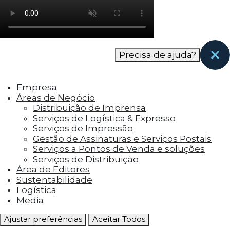
como os visitantes interagem com o site. Esses
cookies ajudam a fornecer informações sobre
as métricas do número de visitantes, taxa de
rejeição, origem do tráfego, etc.
Precisa de ajuda?
Cookies Funcionais
Os cookies funcionais ajudam a realizar certas
Empresa
funcionalidades, como compartilhar o
Áreas de Negócio
conteúdo do site em plataformas de social
Distribuição de Imprensa
media, coletar feedbacks e outros recursos de
Serviços de Logística & Expresso
terceiros.
Serviços de Impressão
Gestão de Assinaturas e Serviços Postais
Cookies Marketing
Serviços a Pontos de Venda e soluções
Os cookies de marketing são usados para
Serviços de Distribuição
entregar aos visitantes anúncios
Área de Editores
personalizados com base nas páginas que eles
Sustentabilidade
visitaram antes e analisar a eficácia da
Logística
campanha publicitária.
Media
Ajustar preferências
Aceitar Todos