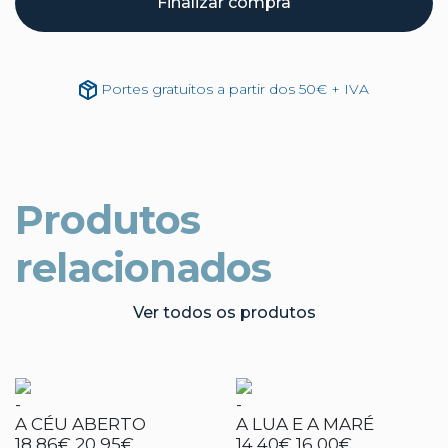
Finalizar compra
Portes gratuitos a partir dos 50€ + IVA
Produtos
relacionados
Ver todos os produtos
-
-
A CÉU ABERTO
A LUA E A MARÉ
18,86€
20,95€
14,40€
16,00€