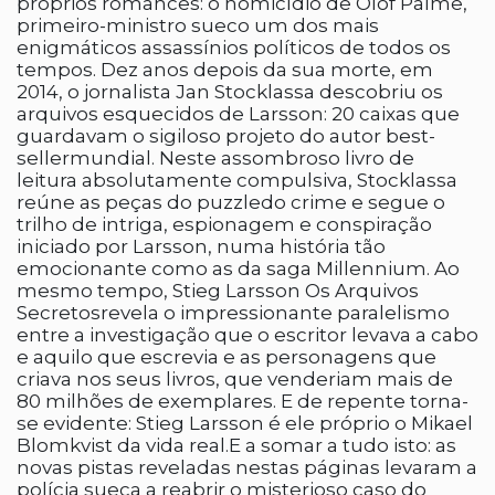
próprios romances: o homicídio de Olof Palme,
primeiro-ministro sueco um dos mais
enigmáticos assassínios políticos de todos os
tempos. Dez anos depois da sua morte, em
2014, o jornalista Jan Stocklassa descobriu os
arquivos esquecidos de Larsson: 20 caixas que
guardavam o sigiloso projeto do autor best-
sellermundial. Neste assombroso livro de
leitura absolutamente compulsiva, Stocklassa
reúne as peças do puzzledo crime e segue o
trilho de intriga, espionagem e conspiração
iniciado por Larsson, numa história tão
emocionante como as da saga Millennium. Ao
mesmo tempo, Stieg Larsson Os Arquivos
Secretosrevela o impressionante paralelismo
entre a investigação que o escritor levava a cabo
e aquilo que escrevia e as personagens que
criava nos seus livros, que venderiam mais de
80 milhões de exemplares. E de repente torna-
se evidente: Stieg Larsson é ele próprio o Mikael
Blomkvist da vida real.E a somar a tudo isto: as
novas pistas reveladas nestas páginas levaram a
polícia sueca a reabrir o misterioso caso do