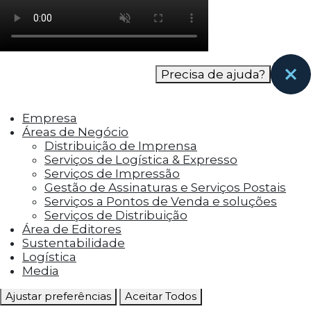
como os visitantes interagem com o site. Esses
cookies ajudam a fornecer informações sobre
as métricas do número de visitantes, taxa de
rejeição, origem do tráfego, etc.
Precisa de ajuda?
Cookies Funcionais
Os cookies funcionais ajudam a realizar certas
Empresa
funcionalidades, como compartilhar o
Áreas de Negócio
conteúdo do site em plataformas de social
Distribuição de Imprensa
media, coletar feedbacks e outros recursos de
Serviços de Logística & Expresso
terceiros.
Serviços de Impressão
Gestão de Assinaturas e Serviços Postais
Cookies Marketing
Serviços a Pontos de Venda e soluções
Os cookies de marketing são usados para
Serviços de Distribuição
entregar aos visitantes anúncios
Área de Editores
personalizados com base nas páginas que eles
Sustentabilidade
visitaram antes e analisar a eficácia da
Logística
campanha publicitária.
Media
Ajustar preferências
Aceitar Todos