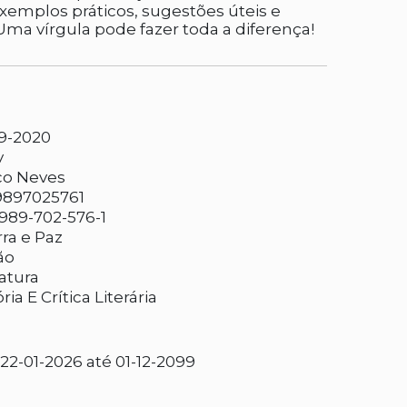
xemplos práticos, sugestões úteis e
Uma vírgula pode fazer toda a diferença!
9-2020
v
co Neves
9897025761
989-702-576-1
ra e Paz
ão
ratura
ria E Crítica Literária
2-01-2026 até 01-12-2099