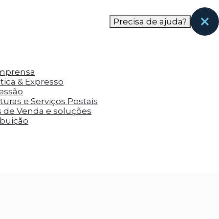
nas páginas que eles visitaram antes e analisar a
Precisa de ajuda?
Imprensa
tica & Expresso
ressão
uras e Serviços Postais
s de Venda e soluções
ibuição