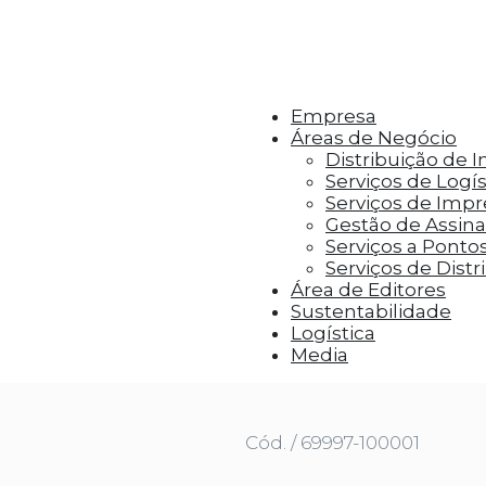
r aos visitantes anúncios personalizados com base 
Empresa
Áreas de Negócio
Distribuição de 
Serviços de Logís
Serviços de Imp
Gestão de Assinat
Serviços a Ponto
Serviços de Distr
Área de Editores
Sustentabilidade
Logística
TUAÇÃO EM PORTUGUÊS
Media
Cód. / 69997-100001