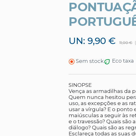
PONTUAÇ
PORTUGU
UN: 9,90 €
11,00 €
Eco taxa
Sem stock
SINOPSE
Vença as armadilhas da p
Quem nunca hesitou pera
uso, as excepções e as ra
usar a vírgula? E o pont
maiúsculas a seguir às re
e o travessão? Quais são 
diálogo? Quais são as reg
Esclareça todas as suas 