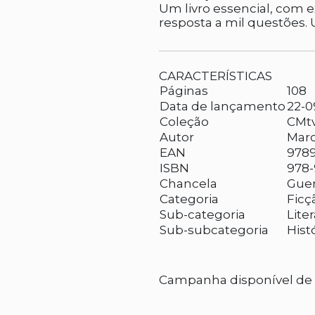
Um livro essencial, com e
resposta a mil questões. 
CARACTERÍSTICAS
Páginas
108
Data de lançamento
22-0
Coleção
CMt
Autor
Mar
EAN
978
ISBN
978-
Chancela
Guer
Categoria
Ficç
Sub-categoria
Lite
Sub-subcategoria
Histó
Campanha disponível de 2