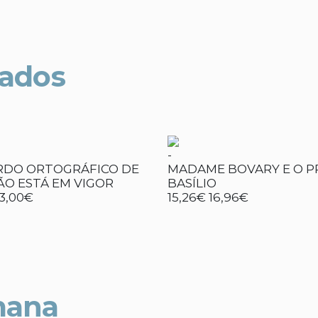
nados
-
RDO ORTOGRÁFICO DE
MADAME BOVARY E O P
ÃO ESTÁ EM VIGOR
BASÍLIO
13,00€
15,26€
16,96€
mana