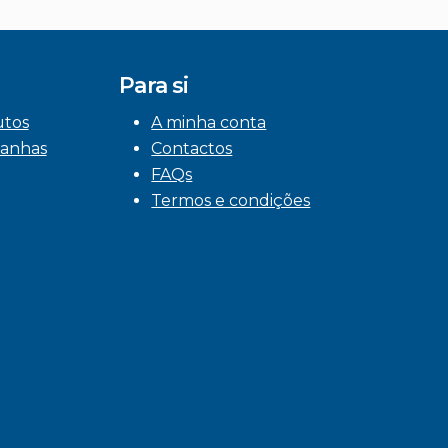
Para si
utos
A minha conta
anhas
Contactos
FAQs
Termos e condições