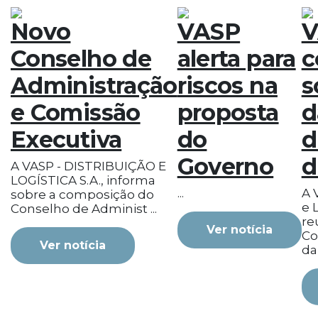
Novo
VASP
V
Conselho de
alerta para
c
Administração
riscos na
s
e Comissão
proposta
d
Executiva
do
d
Governo
d
A VASP - DISTRIBUIÇÃO E
LOGÍSTICA S.A., informa
...
A 
sobre a composição do
e L
Conselho de Administ ...
re
Ver notícia
Co
Ver notícia
da