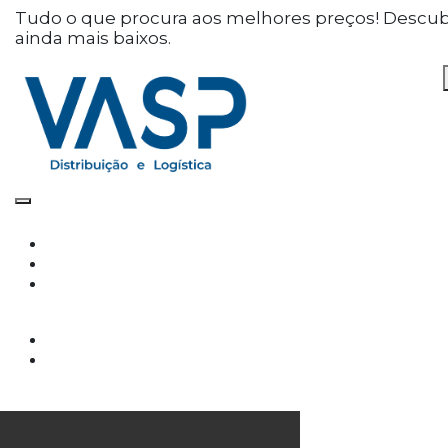
Defina as suas preferências
Tudo o que procura aos melhores preços! Descu
ainda mais baixos.
de cookies para este
website.
Este website utiliza cookies estritamente
necessários, analíticos e funcionais, para lhe
oferecer uma boa experiência de navegação e
acesso a todas as funcionalidades.
Consulte a nossa
política de privacidade e de
Cookies
.
Cookies necessários (obrigatório)
Os cookies necessários são cruciais para as
funções básicas do site e o site não funcionará
da maneira pretendida sem eles
Cookies Analíticos
Os cookies analíticos são usados para entender