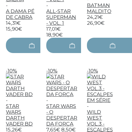
-
-
BATMAN
A DAMA PÉ
ALL-STAR
MALDITO
DE CABRA
SUPERMAN
24,21€
14,31€
- VOL. 1
26,90€
15,90€
17,01€
18,90€
-10%
-10%
-10%
-
-
STAR
STAR WARS
-
WARS
- O
WILD
DARTH
DESPERTAR
WEST
VADER BD
DA FORÇA
VOL.3 -
15,26€
7,65€
8,50€
ESCALPES