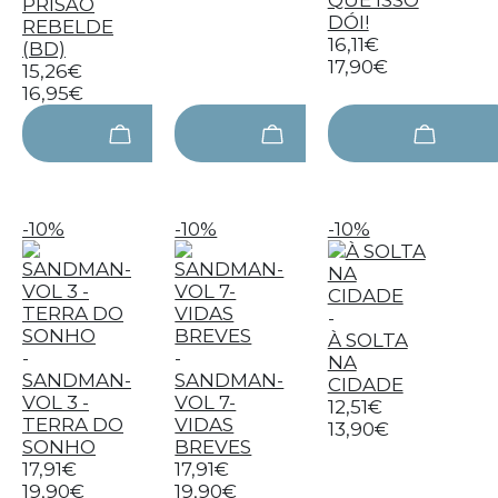
QUE ISSO
PRISÃO
DÓI!
REBELDE
16,11€
(BD)
17,90€
15,26€
16,95€
-10%
-10%
-10%
-
À SOLTA
-
-
NA
SANDMAN-
SANDMAN-
CIDADE
VOL 3 -
VOL 7-
12,51€
TERRA DO
VIDAS
13,90€
SONHO
BREVES
17,91€
17,91€
19,90€
19,90€