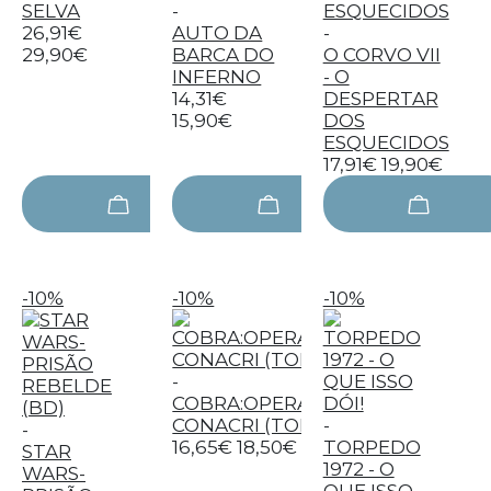
SELVA
-
26,91€
AUTO DA
-
29,90€
BARCA DO
O CORVO VII
INFERNO
- O
14,31€
DESPERTAR
15,90€
DOS
ESQUECIDOS
17,91€
19,90€
-10%
-10%
-10%
-
COBRA:OPERAÇÃO
CONACRI (TOMO1)
-
-
16,65€
18,50€
TORPEDO
STAR
1972 - O
WARS-