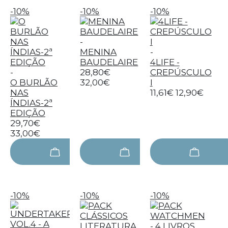
-10%
-10%
-10%
-
MENINA
-
BAUDELAIRE
4LIFE -
-
28,80€
CREPÚSCULO
O BURLÃO
32,00€
I
NAS
11,61€
12,90€
ÍNDIAS-2ª
EDIÇÃO
29,70€
33,00€
-10%
-10%
-10%