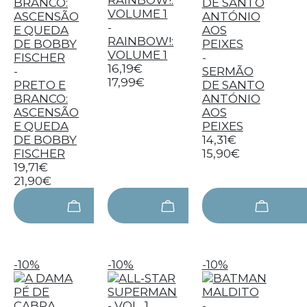
-
RAINBOW!:
VOLUME 1
-
16,19€
-
SERMÃO
17,99€
PRETO E
DE SANTO
BRANCO:
ANTÓNIO
ASCENSÃO
AOS
E QUEDA
PEIXES
DE BOBBY
14,31€
FISCHER
15,90€
19,71€
21,90€
-10%
-10%
-10%
-