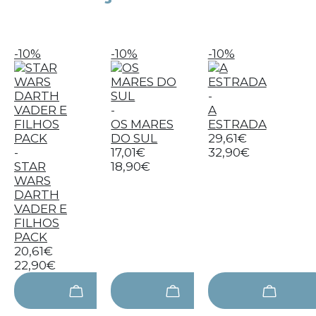
-10%
-10%
-10%
-
-
A
OS MARES
ESTRADA
DO SUL
29,61€
-
17,01€
32,90€
STAR
18,90€
WARS
DARTH
VADER E
FILHOS
PACK
20,61€
22,90€