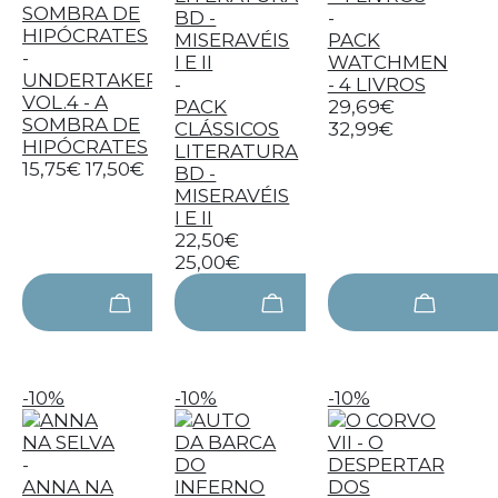
-
PACK
-
WATCHMEN
UNDERTAKER
-
- 4 LIVROS
VOL.4 - A
PACK
29,69€
SOMBRA DE
CLÁSSICOS
32,99€
HIPÓCRATES
LITERATURA
15,75€
17,50€
BD -
MISERAVÉIS
I E II
22,50€
25,00€
-10%
-10%
-10%
-
ANNA NA