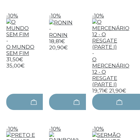
-10%
-10%
-10%
-
RONIN
-
18,81€
O MUNDO
20,90€
SEM FIM
-
31,50€
O
35,00€
MERCENÁRIO
12 - O
RESGATE
(PARTE I)
19,71€
21,90€
-10%
-10%
-10%