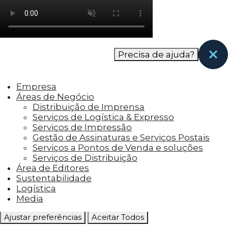
como os visitantes interagem com o site. Esses
cookies ajudam a fornecer informações sobre
as métricas do número de visitantes, taxa de
rejeição, origem do tráfego, etc.
Precisa de ajuda?
Cookies Funcionais
Os cookies funcionais ajudam a realizar certas
Empresa
funcionalidades, como compartilhar o
Áreas de Negócio
conteúdo do site em plataformas de social
Distribuição de Imprensa
media, coletar feedbacks e outros recursos de
Serviços de Logística & Expresso
terceiros.
Serviços de Impressão
Gestão de Assinaturas e Serviços Postais
Cookies Marketing
Serviços a Pontos de Venda e soluções
Os cookies de marketing são usados para
Serviços de Distribuição
entregar aos visitantes anúncios
Área de Editores
personalizados com base nas páginas que eles
Sustentabilidade
visitaram antes e analisar a eficácia da
Logística
campanha publicitária.
Media
Ajustar preferências
Aceitar Todos