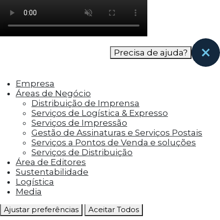
como os visitantes interagem com o site. Esses
cookies ajudam a fornecer informações sobre
as métricas do número de visitantes, taxa de
rejeição, origem do tráfego, etc.
Precisa de ajuda?
Cookies Funcionais
Os cookies funcionais ajudam a realizar certas
Empresa
funcionalidades, como compartilhar o
Áreas de Negócio
conteúdo do site em plataformas de social
Distribuição de Imprensa
media, coletar feedbacks e outros recursos de
Serviços de Logística & Expresso
terceiros.
Serviços de Impressão
Gestão de Assinaturas e Serviços Postais
Cookies Marketing
Serviços a Pontos de Venda e soluções
Os cookies de marketing são usados para
Serviços de Distribuição
entregar aos visitantes anúncios
Área de Editores
personalizados com base nas páginas que eles
Sustentabilidade
visitaram antes e analisar a eficácia da
Logística
campanha publicitária.
Media
Ajustar preferências
Aceitar Todos