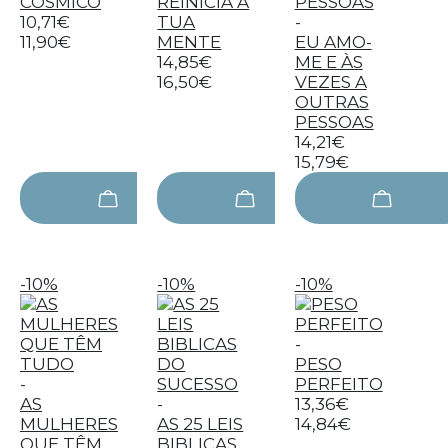
CÓSMICO
REINICIA A
10,71€
TUA
-
11,90€
MENTE
EU AMO-
14,85€
ME E ÀS
16,50€
VEZES A
OUTRAS
PESSOAS
14,21€
15,79€
-10%
-10%
-10%
-
PESO
-
PERFEITO
AS
-
13,36€
MULHERES
AS 25 LEIS
14,84€
QUE TÊM
BIBLICAS