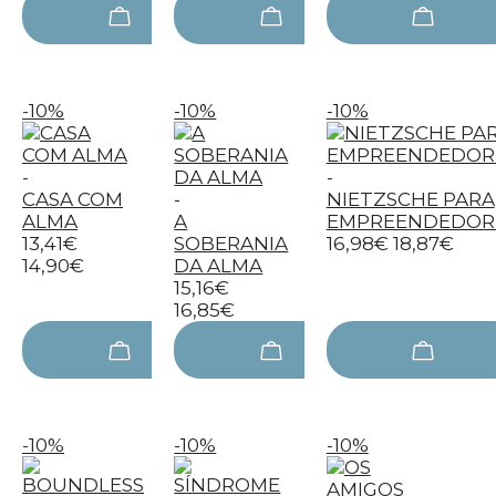
-10%
-10%
-10%
-
-
CASA COM
-
NIETZSCHE PARA
ALMA
A
EMPREENDEDOR
13,41€
SOBERANIA
16,98€
18,87€
14,90€
DA ALMA
15,16€
16,85€
-10%
-10%
-10%