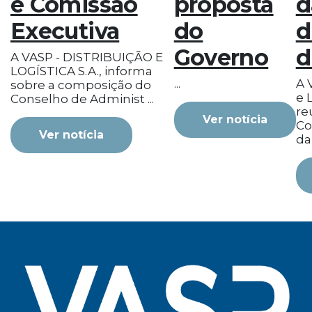
e Comissão
proposta
d
Executiva
do
d
Governo
d
A VASP - DISTRIBUIÇÃO E
LOGÍSTICA S.A., informa
...
A 
sobre a composição do
e L
Conselho de Administ ...
re
Ver notícia
Co
Ver notícia
da