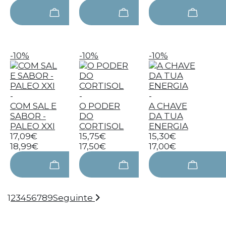
-10%
-10%
-10%
-
-
-
COM SAL E
O PODER
A CHAVE
SABOR -
DO
DA TUA
PALEO XXI
CORTISOL
ENERGIA
17,09€
15,75€
15,30€
18,99€
17,50€
17,00€
1
2
3
4
5
6
7
8
9
Seguinte