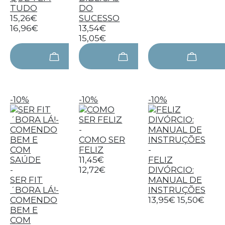
TUDO
DO
15,26€
SUCESSO
16,96€
13,54€
15,05€
-10%
-10%
-10%
-
COMO SER
FELIZ
-
11,45€
FELIZ
-
12,72€
DIVÓRCIO:
SER FIT
MANUAL DE
´BORA LÁ!-
INSTRUÇÕES
COMENDO
13,95€
15,50€
BEM E
COM