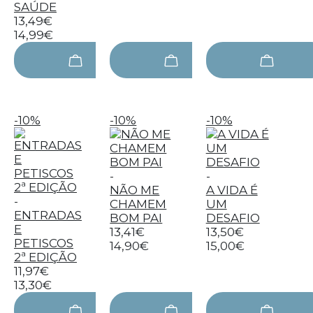
SAÚDE
13,49€
14,99€
-10%
-10%
-10%
-
-
NÃO ME
A VIDA É
-
CHAMEM
UM
ENTRADAS
BOM PAI
DESAFIO
E
13,41€
13,50€
PETISCOS
14,90€
15,00€
2ª EDIÇÃO
11,97€
13,30€