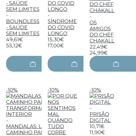
-
-
-
BOUNDLESS
SÍNDROME
OS
- SAÚDE
DO COVID
AMIGOS
SEM LIMITES
LONGO
DO CHEF
49,61€
15,30€
CHAKALL
55,12€
17,00€
22,49€
24,99€
-10%
-10%
-10%
-
PRISÃO
-
DIGITAL
MANDALAS: UM
10,71€
CAMINHO PARA A
11,90€