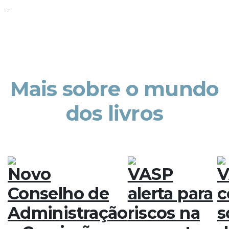
Mais sobre o mundo
dos livros
Novo
VASP
V
Conselho de
alerta para
c
Administração
riscos na
s