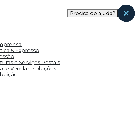
nas páginas que eles visitaram antes e analisar a
Precisa de ajuda?
Imprensa
tica & Expresso
ressão
uras e Serviços Postais
s de Venda e soluções
ibuição