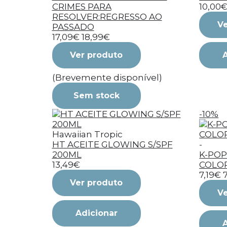
CRIMES PARA
10,00
RESOLVER:REGRESSO AO
Ve
PASSADO
17,09€
18,99€
Ver produto
(Brevemente disponível)
Sem stock
-10%
Hawaiian Tropic
HT ACEITE GLOWING S/SPF
-
200ML
K-POP
13,49€
COLO
7,19€
Ver produto
Ve
Adicionar