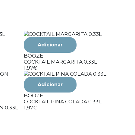
Adicionar
Adi
BOOZE
L
COCKTAIL MARGARITA 0.33L
BOOZE
1,97€
COCKTAIL
BEACH0.
1,97€
Adicionar
BOOZE
COCKTAIL PINA COLADA 0.33L
 0.33L
1,97€