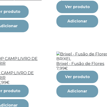
€
Ver produto
r produto
Adicionar
Adicionar
BRIXEL
Brixel - Fusão de Flores
7,99€
 CAMP:LIVRO DE
Ver produto
RIR
7,99€
r produto
Adicionar
Adicionar