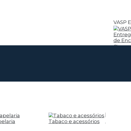
VASP E
Entreg
de En
Clique a
elaria
Tabaco e acessórios
Alimentar