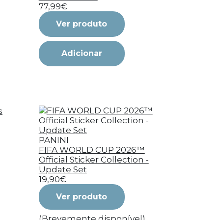
77,99€
Ver produto
Adicionar
PANINI
FIFA WORLD CUP 2026™
Official Sticker Collection -
Update Set
19,90€
Ver produto
(Brevemente disponível)