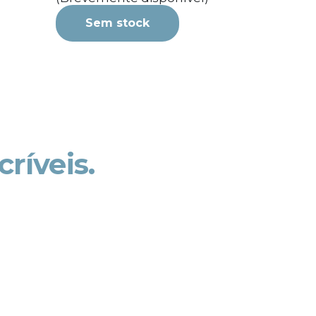
Sem stock
críveis.