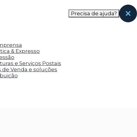
nas páginas que eles visitaram antes e analisar a
Precisa de ajuda?
Imprensa
tica & Expresso
ressão
uras e Serviços Postais
s de Venda e soluções
ibuição