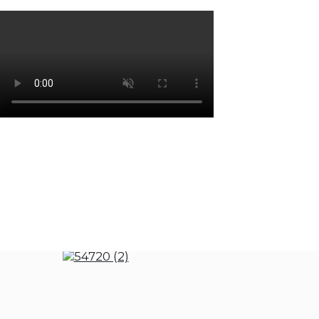
Os cookies de marketing são usados para entrega
eficácia da campanha publicitária.
Ajustar preferências
Aceitar Todos
Perfumaria
Mulher
Não utilizada
TOMMY GIRL ET