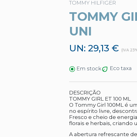
TOMMY HILFIGER
TOMMY GIRL
UNI
UN: 29,13 €
(IVA 23
Eco taxa
Em stock
DESCRIÇÃO
TOMMY GIRL ET 100 ML
O Tommy Girl 100ML é uma
no espírito livre, descon
Fresco e cheio de energia
florais e herbais, criando 
A abertura refrescante d