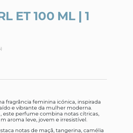
 ET 100 ML | 1
%)
 fragrância feminina icónica, inspirada
traído e vibrante da mulher moderna.
, este perfume combina notas cítricas,
um aroma leve, jovem e irresistível.
estaca notas de maçã, tangerina, camélia