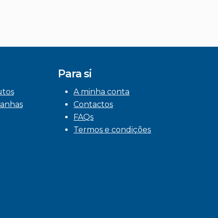
Para si
utos
A minha conta
anhas
Contactos
FAQs
Termos e condições