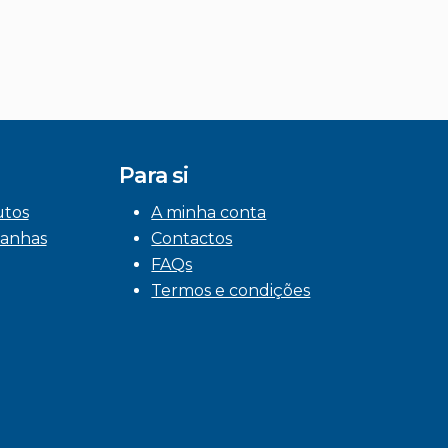
Para si
utos
A minha conta
anhas
Contactos
FAQs
Termos e condições