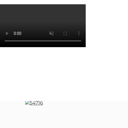
Os cookies de marketing são usados para entrega
eficácia da campanha publicitária.
Ajustar preferências
Aceitar Todos
Perfumaria
Mulher
DKNY BE 100%DELICIOUS EP 1