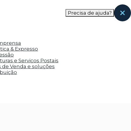
nas páginas que eles visitaram antes e analisar a
Precisa de ajuda?
Imprensa
tica & Expresso
ressão
uras e Serviços Postais
s de Venda e soluções
ibuição