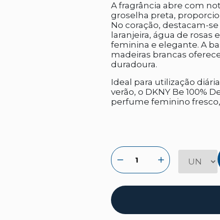
A fragrância abre com not
groselha preta, proporci
No coração, destacam-se a
laranjeira, água de rosas
feminina e elegante. A ba
madeiras brancas oferec
duradoura.
Ideal para utilização diá
verão, o DKNY Be 100% De
perfume feminino fresco, s