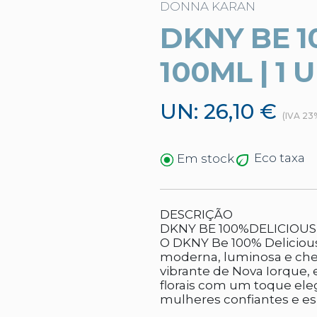
DONNA KARAN
DKNY BE 1
100ML | 1 U
UN: 26,10 €
(IVA 23
Eco taxa
Em stock
DESCRIÇÃO
DKNY BE 100%DELICIOUS
O DKNY Be 100% Deliciou
moderna, luminosa e chei
vibrante de Nova Iorque,
florais com um toque eleg
mulheres confiantes e e