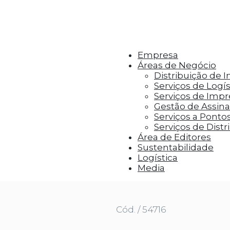
r aos visitantes anúncios personalizados com base 
Empresa
Áreas de Negócio
Distribuição de 
Serviços de Logís
Serviços de Imp
Gestão de Assinat
Serviços a Ponto
Serviços de Distr
Área de Editores
Sustentabilidade
Logística
00ML | 1 UNI
Media
Cód. / 54716