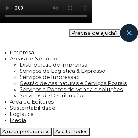
como os visitantes interagem com o site. Esses
cookies ajudam a fornecer informações sobre
as métricas do número de visitantes, taxa de
rejeição, origem do tráfego, etc.
Precisa de ajuda?
Cookies Funcionais
Os cookies funcionais ajudam a realizar certas
Empresa
funcionalidades, como compartilhar o
Áreas de Negócio
conteúdo do site em plataformas de social
Distribuição de Imprensa
media, coletar feedbacks e outros recursos de
Serviços de Logística & Expresso
terceiros.
Serviços de Impressão
Gestão de Assinaturas e Serviços Postais
Cookies Marketing
Serviços a Pontos de Venda e soluções
Os cookies de marketing são usados para
Serviços de Distribuição
entregar aos visitantes anúncios
Área de Editores
personalizados com base nas páginas que eles
Sustentabilidade
visitaram antes e analisar a eficácia da
Logística
campanha publicitária.
Media
Ajustar preferências
Aceitar Todos