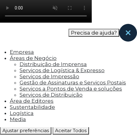
como os visitantes interagem com o site. Esses
cookies ajudam a fornecer informações sobre
as métricas do número de visitantes, taxa de
rejeição, origem do tráfego, etc.
Precisa de ajuda?
Cookies Funcionais
Os cookies funcionais ajudam a realizar certas
Empresa
funcionalidades, como compartilhar o
Áreas de Negócio
conteúdo do site em plataformas de social
Distribuição de Imprensa
media, coletar feedbacks e outros recursos de
Serviços de Logística & Expresso
terceiros.
Serviços de Impressão
Gestão de Assinaturas e Serviços Postais
Cookies Marketing
Serviços a Pontos de Venda e soluções
Os cookies de marketing são usados para
Serviços de Distribuição
entregar aos visitantes anúncios
Área de Editores
personalizados com base nas páginas que eles
Sustentabilidade
visitaram antes e analisar a eficácia da
Logística
campanha publicitária.
Media
Ajustar preferências
Aceitar Todos