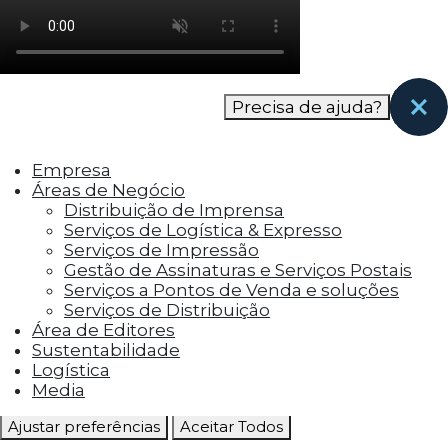
como os visitantes interagem com o site. Esses
cookies ajudam a fornecer informações sobre
as métricas do número de visitantes, taxa de
rejeição, origem do tráfego, etc.
Precisa de ajuda?
Cookies Funcionais
Os cookies funcionais ajudam a realizar certas
Empresa
funcionalidades, como compartilhar o
Áreas de Negócio
conteúdo do site em plataformas de social
Distribuição de Imprensa
media, coletar feedbacks e outros recursos de
Serviços de Logística & Expresso
terceiros.
Serviços de Impressão
Gestão de Assinaturas e Serviços Postais
Cookies Marketing
Serviços a Pontos de Venda e soluções
Os cookies de marketing são usados para
Serviços de Distribuição
entregar aos visitantes anúncios
Área de Editores
personalizados com base nas páginas que eles
Sustentabilidade
visitaram antes e analisar a eficácia da
Logística
campanha publicitária.
Media
Ajustar preferências
Aceitar Todos