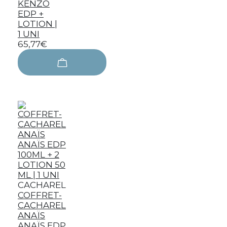
KENZO
EDP +
LOTION |
1 UNI
65,77€
CACHAREL
COFFRET-
CACHAREL
ANAÏS
ANAÏS EDP