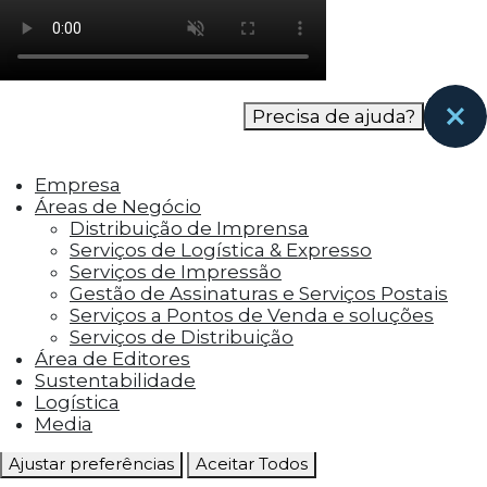
como os visitantes interagem com o site. Esses
cookies ajudam a fornecer informações sobre
as métricas do número de visitantes, taxa de
rejeição, origem do tráfego, etc.
Precisa de ajuda?
Cookies Funcionais
Os cookies funcionais ajudam a realizar certas
Empresa
funcionalidades, como compartilhar o
Áreas de Negócio
conteúdo do site em plataformas de social
Distribuição de Imprensa
media, coletar feedbacks e outros recursos de
Serviços de Logística & Expresso
terceiros.
Serviços de Impressão
Gestão de Assinaturas e Serviços Postais
Cookies Marketing
Serviços a Pontos de Venda e soluções
Os cookies de marketing são usados para
Serviços de Distribuição
entregar aos visitantes anúncios
Área de Editores
personalizados com base nas páginas que eles
Sustentabilidade
visitaram antes e analisar a eficácia da
Logística
campanha publicitária.
Media
Ajustar preferências
Aceitar Todos