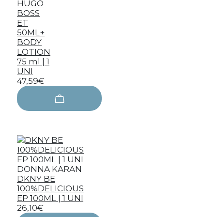
HUGO
BOSS
ET
50ML+
BODY
LOTION
75 ml | 1
UNI
47,59€
DONNA KARAN
DKNY BE
100%DELICIOUS
EP 100ML | 1 UNI
26,10€