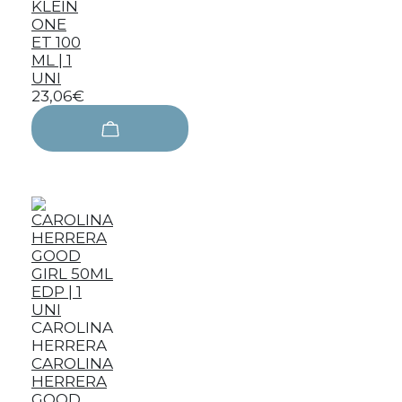
KLEIN
ONE
ET 100
ML | 1
UNI
23,06€
CAROLINA
HERRERA
CAROLINA
HERRERA
GOOD