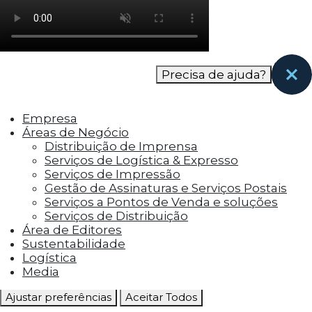
como os visitantes interagem com o site. Esses
cookies ajudam a fornecer informações sobre
as métricas do número de visitantes, taxa de
rejeição, origem do tráfego, etc.
Precisa de ajuda?
Cookies Funcionais
Os cookies funcionais ajudam a realizar certas
Empresa
funcionalidades, como compartilhar o
Áreas de Negócio
conteúdo do site em plataformas de social
Distribuição de Imprensa
media, coletar feedbacks e outros recursos de
Serviços de Logística & Expresso
terceiros.
Serviços de Impressão
Gestão de Assinaturas e Serviços Postais
Cookies Marketing
Serviços a Pontos de Venda e soluções
Os cookies de marketing são usados para
Serviços de Distribuição
entregar aos visitantes anúncios
Área de Editores
personalizados com base nas páginas que eles
Sustentabilidade
visitaram antes e analisar a eficácia da
Logística
campanha publicitária.
Media
Ajustar preferências
Aceitar Todos