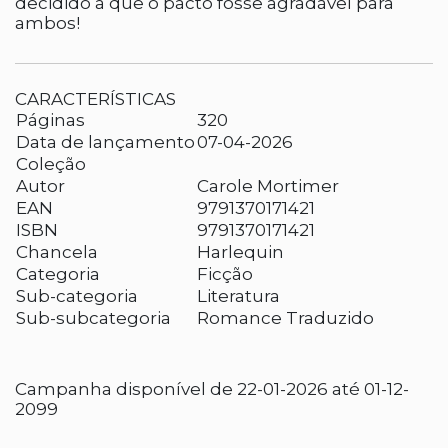
decidido a que o pacto fosse agradável para
ambos!
CARACTERÍSTICAS
Páginas
320
Data de lançamento
07-04-2026
Coleção
Autor
Carole Mortimer
EAN
9791370171421
ISBN
9791370171421
Chancela
Harlequin
Categoria
Ficção
Sub-categoria
Literatura
Sub-subcategoria
Romance Traduzido
Campanha disponível de 22-01-2026 até 01-12-
2099