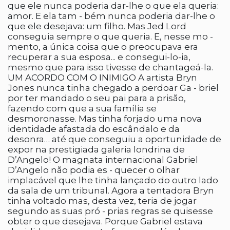
que ele nunca poderia dar-lhe o que ela queria:
amor. E ela tam - bém nunca poderia dar-lhe o
que ele desejava: um filho. Mas Jed Lord
conseguia sempre o que queria. E, nesse mo -
mento, a única coisa que o preocupava era
recuperar a sua esposa... e consegui-lo-ia,
mesmo que para isso tivesse de chantageá-la.
UM ACORDO COM O INIMIGO A artista Bryn
Jones nunca tinha chegado a perdoar Ga - briel
por ter mandado o seu pai para a prisão,
fazendo com que a sua família se
desmoronasse. Mas tinha forjado uma nova
identidade afastada do escândalo e da
desonra… até que conseguiu a oportunidade de
expor na prestigiada galeria londrina de
D’Angelo! O magnata internacional Gabriel
D’Angelo não podia es - quecer o olhar
implacável que lhe tinha lançado do outro lado
da sala de um tribunal. Agora a tentadora Bryn
tinha voltado mas, desta vez, teria de jogar
segundo as suas pró - prias regras se quisesse
obter o que desejava. Porque Gabriel estava