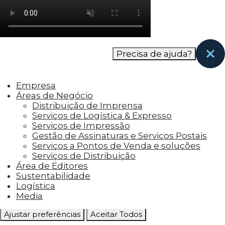
como os visitantes interagem com o site. Esses
cookies ajudam a fornecer informações sobre
as métricas do número de visitantes, taxa de
rejeição, origem do tráfego, etc.
Precisa de ajuda?
Cookies Funcionais
Os cookies funcionais ajudam a realizar certas
Empresa
funcionalidades, como compartilhar o
Áreas de Negócio
conteúdo do site em plataformas de social
Distribuição de Imprensa
media, coletar feedbacks e outros recursos de
Serviços de Logística & Expresso
terceiros.
Serviços de Impressão
Gestão de Assinaturas e Serviços Postais
Cookies Marketing
Serviços a Pontos de Venda e soluções
Os cookies de marketing são usados para
Serviços de Distribuição
entregar aos visitantes anúncios
Área de Editores
personalizados com base nas páginas que eles
Sustentabilidade
visitaram antes e analisar a eficácia da
Logística
campanha publicitária.
Media
Ajustar preferências
Aceitar Todos