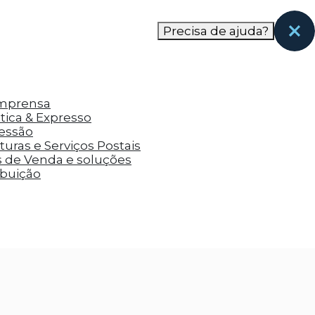
nas páginas que eles visitaram antes e analisar a
Precisa de ajuda?
Imprensa
tica & Expresso
ressão
uras e Serviços Postais
s de Venda e soluções
ibuição