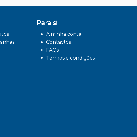
Para si
utos
A minha conta
anhas
Contactos
FAQs
Termos e condições