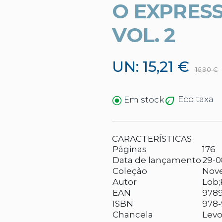
O EXPRES
VOL. 2
UN: 15,21 €
16,90 €
Eco taxa
Em stock
CARACTERÍSTICAS
Páginas
176
Data de lançamento
29-0
Coleção
Nove
Autor
Lob;
EAN
978
ISBN
978-
Chancela
Levo