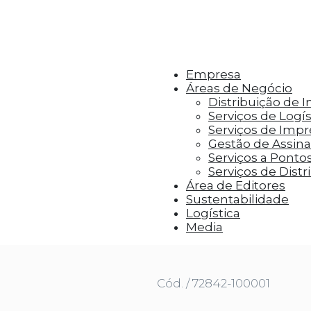
r aos visitantes anúncios personalizados com base 
Empresa
Áreas de Negócio
Distribuição de 
Serviços de Logís
Serviços de Imp
Gestão de Assinat
Serviços a Ponto
Serviços de Distr
Área de Editores
Sustentabilidade
Logística
ESSO DO AMANHÃ VOL. 2
Media
Cód. / 72842-100001