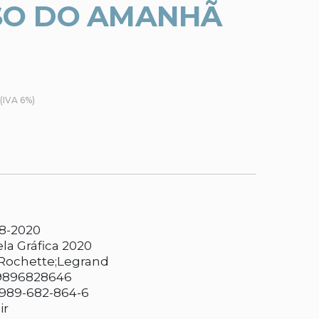
SO DO AMANHÃ
(IVA 6%)
8-2020
la Gráfica 2020
Rochette;Legrand
9896828646
989-682-864-6
ir