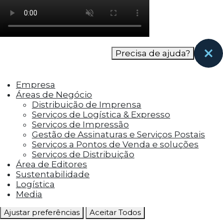
como os visitantes interagem com o site. Esses
cookies ajudam a fornecer informações sobre
as métricas do número de visitantes, taxa de
rejeição, origem do tráfego, etc.
Precisa de ajuda?
Cookies Funcionais
Os cookies funcionais ajudam a realizar certas
Empresa
funcionalidades, como compartilhar o
Áreas de Negócio
conteúdo do site em plataformas de social
Distribuição de Imprensa
media, coletar feedbacks e outros recursos de
Serviços de Logística & Expresso
terceiros.
Serviços de Impressão
Gestão de Assinaturas e Serviços Postais
Cookies Marketing
Serviços a Pontos de Venda e soluções
Os cookies de marketing são usados para
Serviços de Distribuição
entregar aos visitantes anúncios
Área de Editores
personalizados com base nas páginas que eles
Sustentabilidade
visitaram antes e analisar a eficácia da
Logística
campanha publicitária.
Media
Ajustar preferências
Aceitar Todos