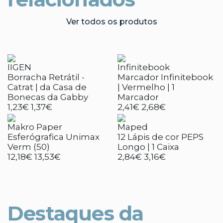
Ver todos os produtos
IIGEN
Infinitebook
Borracha Retrátil -
Marcador Infinitebook
Catrat | da Casa de
| Vermelho | 1
Bonecas da Gabby
Marcador
1,23€
1,37€
2,41€
2,68€
Makro Paper
Maped
Esferógrafica Unimax
12 Lápis de cor PEPS
Verm (50)
Longo | 1 Caixa
12,18€
13,53€
2,84€
3,16€
Destaques da