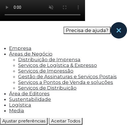
como os visitantes interagem com o site. Esses
cookies ajudam a fornecer informações sobre
as métricas do número de visitantes, taxa de
rejeição, origem do tráfego, etc.
Precisa de ajuda?
Cookies Funcionais
Os cookies funcionais ajudam a realizar certas
Empresa
funcionalidades, como compartilhar o
Áreas de Negócio
conteúdo do site em plataformas de social
Distribuição de Imprensa
media, coletar feedbacks e outros recursos de
Serviços de Logística & Expresso
terceiros.
Serviços de Impressão
Gestão de Assinaturas e Serviços Postais
Cookies Marketing
Serviços a Pontos de Venda e soluções
Os cookies de marketing são usados para
Serviços de Distribuição
entregar aos visitantes anúncios
Área de Editores
personalizados com base nas páginas que eles
Sustentabilidade
visitaram antes e analisar a eficácia da
Logística
campanha publicitária.
Media
Ajustar preferências
Aceitar Todos