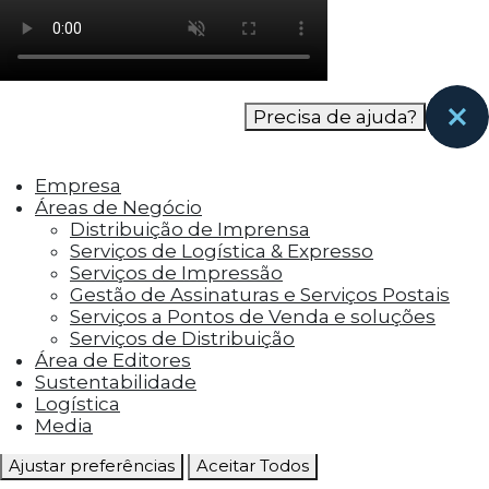
como os visitantes interagem com o site. Esses
cookies ajudam a fornecer informações sobre
as métricas do número de visitantes, taxa de
rejeição, origem do tráfego, etc.
Precisa de ajuda?
Cookies Funcionais
Os cookies funcionais ajudam a realizar certas
Empresa
funcionalidades, como compartilhar o
Áreas de Negócio
conteúdo do site em plataformas de social
Distribuição de Imprensa
media, coletar feedbacks e outros recursos de
Serviços de Logística & Expresso
terceiros.
Serviços de Impressão
Gestão de Assinaturas e Serviços Postais
Cookies Marketing
Serviços a Pontos de Venda e soluções
Os cookies de marketing são usados para
Serviços de Distribuição
entregar aos visitantes anúncios
Área de Editores
personalizados com base nas páginas que eles
Sustentabilidade
visitaram antes e analisar a eficácia da
Logística
campanha publicitária.
Media
Ajustar preferências
Aceitar Todos