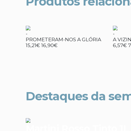
Produtos relacio
-
-
PROMETERAM-NOS A GLÓRIA
A VIZI
15,21€
16,90€
6,57€
7
Destaques da se
Martini Rosso Tinto 1L