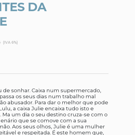
TES DA
E
€
(IVA 6%)
ou de sonhar. Caixa num supermercado,
 passa os seus dias num trabalho mal
ão abusador. Para dar o melhor que pode
Lulu, a caixa Julie encaixa tudo isto e
o. Ma um dia o seu destino cruza-se com o
agenário que se comove com a sua
 mão. Aos seus olhos, Julie é uma mulher
speitável e respeitada. É este homem que,