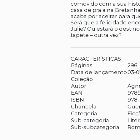
comovido com a sua históri
casa de praia na Bretanh
acaba por aceitar para que
Será que a felicidade en
Julie? Ou estará o destin
tapete – outra vez?
CARACTERÍSTICAS
Páginas
296
Data de lançamento
03-0
Coleção
Autor
Agn
EAN
978
ISBN
978-
Chancela
Guer
Categoria
Ficç
Sub-categoria
Lite
Sub-subcategoria
Rom