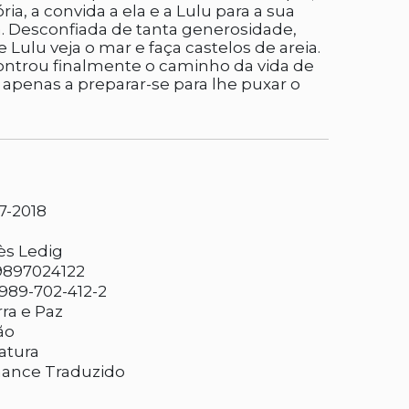
a, a convida a ela e a Lulu para a sua
a. Desconfiada de tanta generosidade,
 Lulu veja o mar e faça castelos de areia.
controu finalmente o caminho da vida de
o apenas a preparar-se para lhe puxar o
7-2018
ès Ledig
9897024122
989-702-412-2
ra e Paz
ão
ratura
ance Traduzido