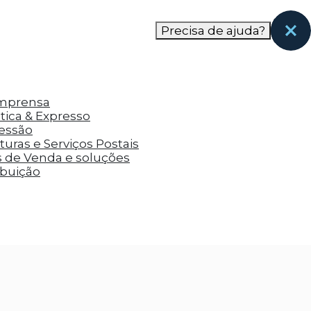
nas páginas que eles visitaram antes e analisar a
Precisa de ajuda?
Imprensa
tica & Expresso
ressão
uras e Serviços Postais
s de Venda e soluções
ibuição