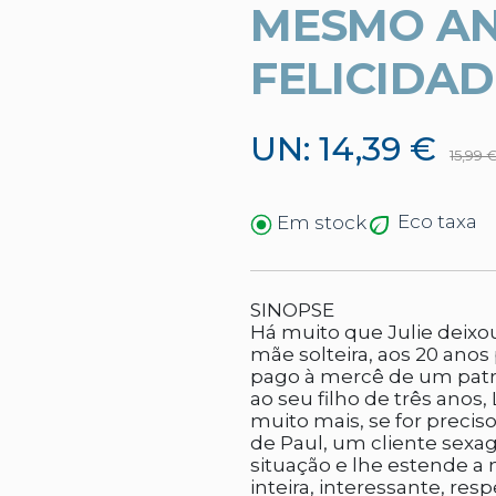
MESMO AN
FELICIDAD
UN: 14,39 €
15,99 
Eco taxa
Em stock
SINOPSE
Há muito que Julie deix
mãe solteira, aos 20 anos
pago à mercê de um patr
ao seu filho de três anos, 
muito mais, se for precis
de Paul, um cliente sex
situação e lhe estende a
inteira, interessante, re