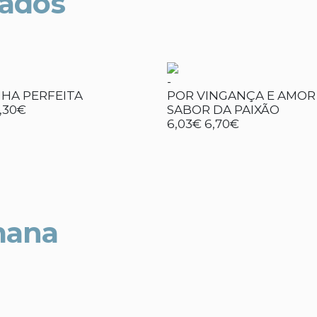
nados
-
NHA PERFEITA
POR VINGANÇA E AMOR 
,30€
SABOR DA PAIXÃO
6,03€
6,70€
mana