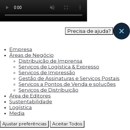
como os visitantes interagem com o site. Esses
cookies ajudam a fornecer informações sobre
as métricas do número de visitantes, taxa de
rejeição, origem do tráfego, etc.
Precisa de ajuda?
Cookies Funcionais
Os cookies funcionais ajudam a realizar certas
Empresa
funcionalidades, como compartilhar o
Áreas de Negócio
conteúdo do site em plataformas de social
Distribuição de Imprensa
media, coletar feedbacks e outros recursos de
Serviços de Logística & Expresso
terceiros.
Serviços de Impressão
Gestão de Assinaturas e Serviços Postais
Cookies Marketing
Serviços a Pontos de Venda e soluções
Os cookies de marketing são usados para
Serviços de Distribuição
entregar aos visitantes anúncios
Área de Editores
personalizados com base nas páginas que eles
Sustentabilidade
visitaram antes e analisar a eficácia da
Logística
campanha publicitária.
Media
Ajustar preferências
Aceitar Todos